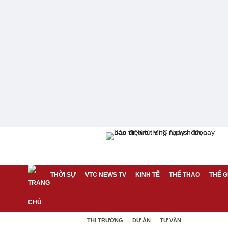
THỜI SỰ
VTC NEWS TV
KINH TẾ
THỂ THAO
THẾ G
THỊ TRƯỜNG
DỰ ÁN
TƯ VẤN