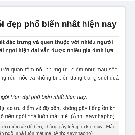
i đẹp phổ biến nhất hiện nay
nét đặc trưng và quen thuộc với nhiều người
i ngói hiện đại vẫn được nhiều gia đình lựa
gười quan tâm bởi những ưu điểm như màu sắc,
ng rêu mốc và không bị biến dạng trong suốt quá
ói hiện đại phổ biến nhất hiện nay:
ó ưu điểm về độ bền, không gây tiếng ồn khi mưa. Mái
 nên ngôi nhà luôn mát mẻ. (Ảnh: Xaynhapho)