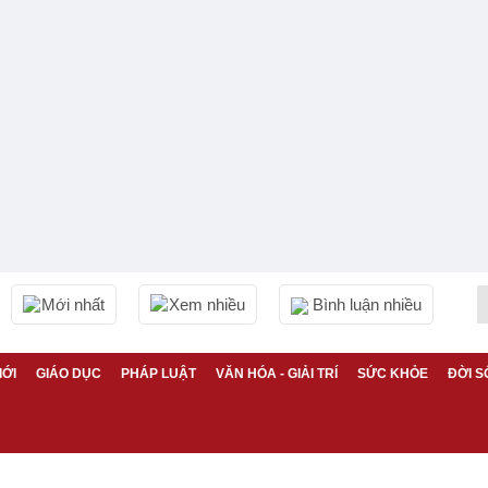
Mới nhất
Xem nhiều
Bình luận nhiều
IỚI
GIÁO DỤC
PHÁP LUẬT
VĂN HÓA - GIẢI TRÍ
SỨC KHỎE
ĐỜI S