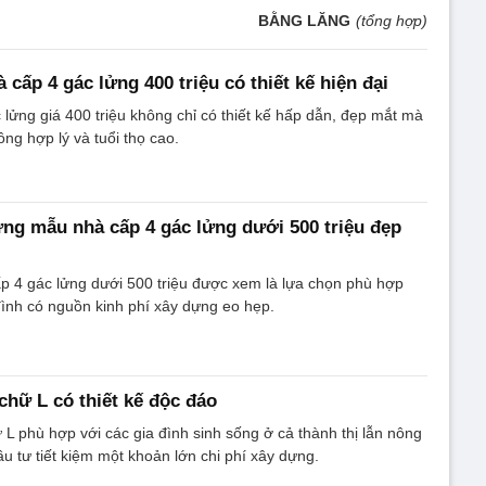
BẰNG LĂNG
(tổng hợp)
cấp 4 gác lửng 400 triệu có thiết kế hiện đại
lửng giá 400 triệu không chỉ có thiết kế hấp dẫn, đẹp mắt mà
công hợp lý và tuổi thọ cao.
g mẫu nhà cấp 4 gác lửng dưới 500 triệu đẹp
 4 gác lửng dưới 500 triệu được xem là lựa chọn phù hợp
đình có nguồn kinh phí xây dựng eo hẹp.
chữ L có thiết kế độc đáo
L phù hợp với các gia đình sinh sống ở cả thành thị lẫn nông
ầu tư tiết kiệm một khoản lớn chi phí xây dựng.