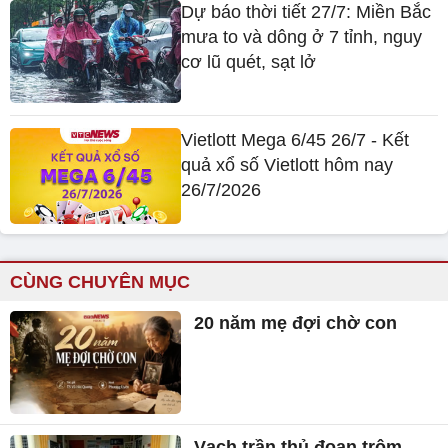
Dự báo thời tiết 27/7: Miền Bắc
mưa to và dông ở 7 tỉnh, nguy
cơ lũ quét, sạt lở
Vietlott Mega 6/45 26/7 - Kết
quả xổ số Vietlott hôm nay
26/7/2026
CÙNG CHUYÊN MỤC
20 năm mẹ đợi chờ con
Vạch trần thủ đoạn trộm