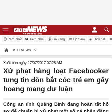
Mới nhất
Xem nhiều
💰 Giá vàng
📅 Lịch âm
☀️ Thời tiết

VTC NEWS TV
Xuất bản ngày 17/07/2017 07:28 AM
Xử phạt hàng loạt Facebooker
tung tin đồn bắt cóc trẻ em gây
hoang mang dư luận
Công an tỉnh Quảng Bình đang hoàn tất hồ
sơ để chuẩn bị xử phạt một số cá nhân đăng