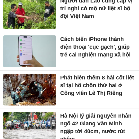
Người dân Lào cung cấp vị
trí nghi có mộ nữ liệt sĩ bộ
đội Việt Nam
Cách biến iPhone thành
điện thoại 'cục gạch', giúp
trẻ cai nghiện mạng xã hội
Phát hiện thêm 8 hài cốt liệt
sĩ tại hố chôn thứ hai ở
Công viên Lê Thị Riêng
Hà Nội lý giải nguyên nhân
ngõ 42 Giang Văn Minh
ngập tới 40cm, nước rút