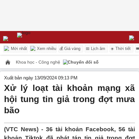
Mới nhất
Xem nhiều
💰 Giá vàng
📅 Lịch âm
☀️ Thời tiết

Khoa học - Công nghệ
Chuyển đổi số
Xuất bản ngày 13/09/2024 09:13 PM
Xử lý loạt tài khoản mạng xã
hội tung tin giả trong đợt mưa
bão
(VTC News) -
36 tài khoản Facebook, 56 tài
khoản Tiktok đã phát tán tin giả trong đợt