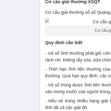
Cơ cấu giải thưởng XSQT
Cơ cấu giải thưởng xổ số Quảng T
Cơ cấu g
Quy định cần biết
- Vé số lĩnh thưởng phải giữ cò
rách rời, không tẩy xóa, sửa chữ
- Thời hạn lĩnh tiền thưởng củ
thưởng. Quá hạn quy định, các vé
- Vé số trúng được lĩnh tiền th
vào mong muốn của người trúng
- Nếu vé trúng nhiều hạng giải
lĩnh tất cả các giải đó.