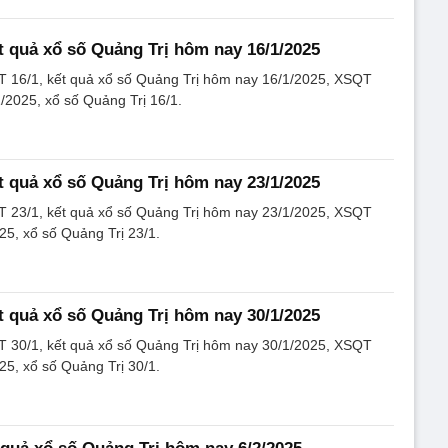
t quả xổ số Quảng Trị hôm nay 16/1/2025
 16/1, kết quả xổ số Quảng Trị hôm nay 16/1/2025, XSQT
/2025, xổ số Quảng Trị 16/1.
t quả xổ số Quảng Trị hôm nay 23/1/2025
 23/1, kết quả xổ số Quảng Trị hôm nay 23/1/2025, XSQT
25, xổ số Quảng Trị 23/1.
t quả xổ số Quảng Trị hôm nay 30/1/2025
 30/1, kết quả xổ số Quảng Trị hôm nay 30/1/2025, XSQT
25, xổ số Quảng Trị 30/1.