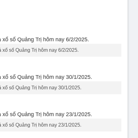
ả xổ số Quảng Trị hôm nay 6/2/2025.
ả xổ số Quảng Trị hôm nay 30/1/2025.
ả xổ số Quảng Trị hôm nay 23/1/2025.