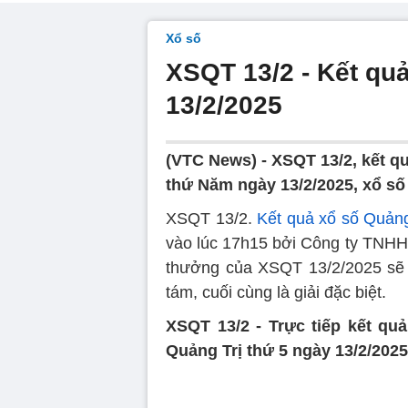
Xổ số
XSQT 13/2 - Kết qu
13/2/2025
(VTC News) - XSQT 13/2, kết q
thứ Năm ngày 13/2/2025, xổ số 
XSQT 13/2.
Kết quả xổ số Quản
vào lúc 17h15 bởi Công ty TNHH 
thưởng của XSQT 13/2/2025 sẽ đ
tám, cuối cùng là giải đặc biệt.
XSQT 13/2 - Trực tiếp kết qu
Quảng Trị thứ 5 ngày 13/2/2025