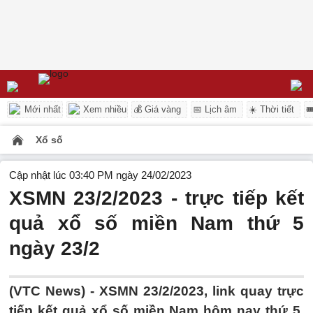
Mới nhất
Xem nhiều
💰 Giá vàng
📅 Lịch âm
☀️ Thời tiết

Xổ số
Cập nhật lúc 03:40 PM ngày 24/02/2023
XSMN 23/2/2023 - trực tiếp kết
quả xổ số miền Nam thứ 5
ngày 23/2
(VTC News) -
XSMN 23/2/2023, link quay trực
tiếp kết quả xổ số miền Nam hôm nay thứ 5,