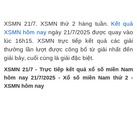
XSMN 21/7. XSMN thứ 2 hàng tuần.
Kết quả
XSMN hôm nay
ngày 21/7/2025 được quay vào
lúc 16h15. XSMN trực tiếp kết quả các giải
thưởng lần lượt được công bố từ giải nhất đến
giải bảy, cuối cùng là giải đặc biệt.
XSMN 21/7 - Trực tiếp kết quả xổ số miền Nam
hôm nay 21/7/2025 - Xổ số miền Nam thứ 2 -
XSMN hôm nay