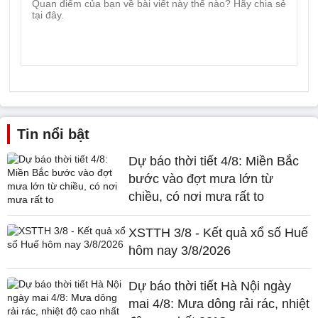
Tin nổi bật
Dự báo thời tiết 4/8: Miền Bắc
bước vào đợt mưa lớn từ
chiều, có nơi mưa rất to
XSTTH 3/8 - Kết quả xổ số Huế
hôm nay 3/8/2026
Dự báo thời tiết Hà Nội ngày
mai 4/8: Mưa dông rải rác, nhiệt