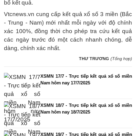
bố kết quả.
Vtcnews.vn cung cấp kết quả xổ số 3 miền (Bắc
- Trung - Nam) mới nhất mỗi ngày với độ chính
xác 100%, đồng thời cho phép tra cứu kết quả
các ngày trước đó một cách nhanh chóng, dễ
dàng, chính xác nhất.
THƯ TRƯƠNG
(Tổng hợp)
XSMN 17/7 - Trực tiếp kết quả xổ số miền
Nam hôm nay 17/7/2025
XSMN 18/7 - Trực tiếp kết quả xổ số miền
Nam hôm nay 18/7/2025
XSMN 19/7 - Trực tiếp kết quả xổ số miền