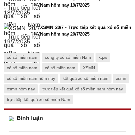
Nam hôm nay 19/7/2025
XSMN 20/7 - Trực tiếp kết quả xổ số miền
Nam hôm nay 20/7/2025
xổ số miền nam
công ty xổ số miền Nam
kqxs
xổ số miền nam
xổ số miền nam
XSMN
xổ số miền nam hôm nay
kết quả xổ số miền nam
xsmn
xsmn hôm nay
trực tiếp kết quả xổ số miền nam hôm nay
trực tiếp kết quả xổ số miền Nam
Bình luận