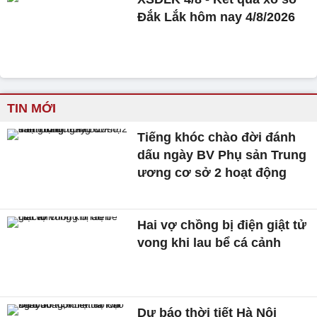
Đắk Lắk hôm nay 4/8/2026
TIN MỚI
Tiếng khóc chào đời đánh
dấu ngày BV Phụ sản Trung
ương cơ sở 2 hoạt động
Hai vợ chồng bị điện giật tử
vong khi lau bể cá cảnh
Dự báo thời tiết Hà Nội