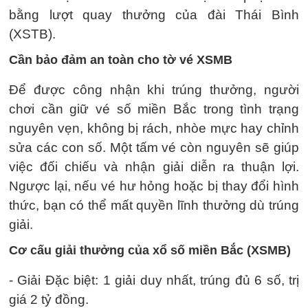
bằng lượt quay thưởng của đài Thái Bình
(XSTB).
Cần bảo đảm an toàn cho tờ vé XSMB
Để được công nhận khi trúng thưởng, người
chơi cần giữ vé số miền Bắc trong tình trạng
nguyên vẹn, không bị rách, nhòe mực hay chỉnh
sửa các con số. Một tấm vé còn nguyên sẽ giúp
việc đối chiếu và nhận giải diễn ra thuận lợi.
Ngược lại, nếu vé hư hỏng hoặc bị thay đổi hình
thức, bạn có thể mất quyền lĩnh thưởng dù trúng
giải.
Cơ cấu giải thưởng của xổ số miền Bắc (XSMB)
- Giải Đặc biệt: 1 giải duy nhất, trúng đủ 6 số, trị
giá 2 tỷ đồng.