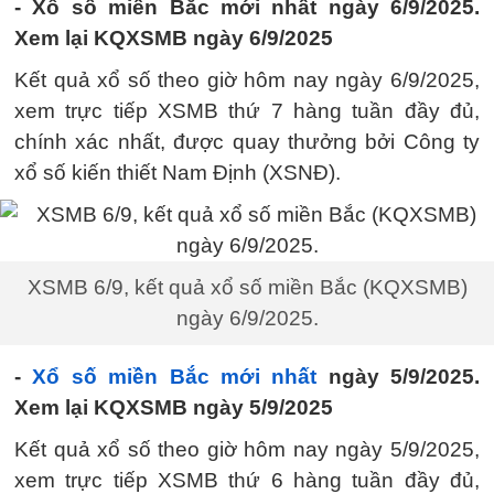
- Xổ số miền Bắc mới nhất ngày 6/9/2025.
Xem lại KQXSMB ngày 6/9/2025
Kết quả xổ số theo giờ hôm nay ngày 6/9/2025,
xem trực tiếp XSMB thứ 7 hàng tuần đầy đủ,
chính xác nhất, được quay thưởng bởi Công ty
xổ số kiến thiết Nam Định (XSNĐ).
XSMB 6/9, kết quả xổ số miền Bắc (KQXSMB)
ngày 6/9/2025.
-
Xổ số miền Bắc mới nhất
ngày 5/9/2025.
Xem lại KQXSMB ngày 5/9/2025
Kết quả xổ số theo giờ hôm nay ngày 5/9/2025,
xem trực tiếp XSMB thứ 6 hàng tuần đầy đủ,