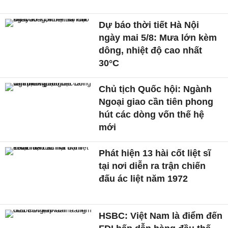
Dự báo thời tiết Hà Nội
ngày mai 5/8: Mưa lớn kèm
dông, nhiệt độ cao nhất
30°C
Chủ tịch Quốc hội: Ngành
Ngoại giao cần tiên phong
hút các dòng vốn thế hệ
mới
Phát hiện 13 hài cốt liệt sĩ
tại nơi diễn ra trận chiến
đấu ác liệt năm 1972
HSBC: Việt Nam là điểm đến