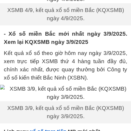
XSMB 4/9, kết quả xổ số miền Bắc (KQXSMB)
ngày 4/9/2025.
- Xổ số miền Bắc mới nhất ngày 3/9/2025.
Xem lại KQXSMB ngày 3/9/2025
Kết quả xổ số theo giờ hôm nay ngày 3/9/2025,
xem trực tiếp XSMB thứ 4 hàng tuần đầy đủ,
chính xác nhất, được quay thưởng bởi Công ty
xổ số kiến thiết Bắc Ninh (XSBN).
XSMB 3/9, kết quả xổ số miền Bắc (KQXSMB)
ngày 3/9/2025.