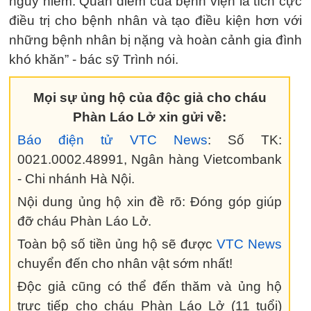
nguy hiểm. Quan điểm của bệnh viện là tích cực
điều trị cho bệnh nhân và tạo điều kiện hơn với
những bệnh nhân bị nặng và hoàn cảnh gia đình
khó khăn” - bác sỹ Trình nói.
Mọi sự ủng hộ của độc giả cho cháu
Phàn Láo Lở xin gửi về:
Báo điện tử VTC News
: Số TK:
0021.0002.48991, Ngân hàng Vietcombank
- Chi nhánh Hà Nội.
Nội dung ủng hộ xin đề rõ: Đóng góp giúp
đỡ cháu Phàn Láo Lở.
Toàn bộ số tiền ủng hộ sẽ được
VTC News
chuyển đến cho nhân vật sớm nhất!
Độc giả cũng có thể đến thăm và ủng hộ
trực tiếp cho cháu Phàn Láo Lở (11 tuổi)