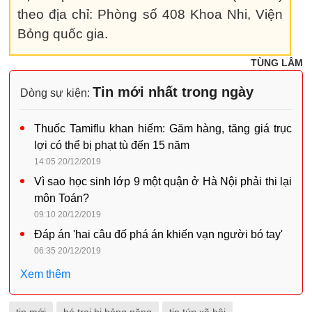
theo địa chỉ: Phòng số 408 Khoa Nhi, Viện
Bỏng quốc gia.
TÙNG LÂM
Tin mới nhất trong ngày
Dòng sự kiện:
Thuốc Tamiflu khan hiếm: Găm hàng, tăng giá trục
lợi có thể bị phạt tù đến 15 năm
14:05 20/12/2019
Vì sao học sinh lớp 9 một quận ở Hà Nội phải thi lại
môn Toán?
09:10 20/12/2019
Đáp án 'hai câu đố phá án khiến vạn người bó tay'
06:35 20/12/2019
Xem thêm
tin mới
bé trai bị bỏng nặng
tin tức xã hội