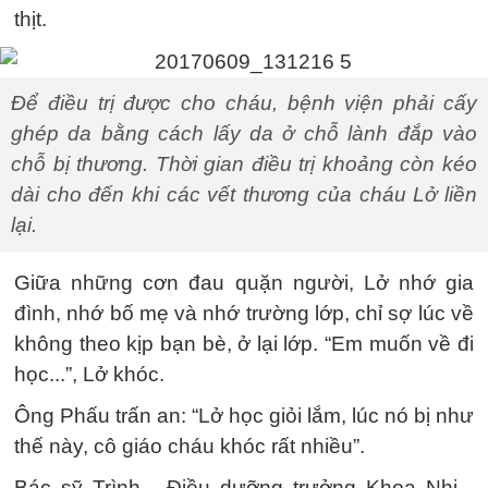
thịt.
Để điều trị được cho cháu, bệnh viện phải cấy
ghép da bằng cách lấy da ở chỗ lành đắp vào
chỗ bị thương. Thời gian điều trị khoảng còn kéo
dài cho đến khi các vết thương của cháu Lở liền
lại.
Giữa những cơn đau quặn người, Lở nhớ gia
đình, nhớ bố mẹ và nhớ trường lớp, chỉ sợ lúc về
không theo kịp bạn bè, ở lại lớp. “Em muốn về đi
học...”, Lở khóc.
Ông Phấu trấn an: “Lở học giỏi lắm, lúc nó bị như
thế này, cô giáo cháu khóc rất nhiều”.
Bác sỹ Trình - Điều dưỡng trưởng Khoa Nhi -