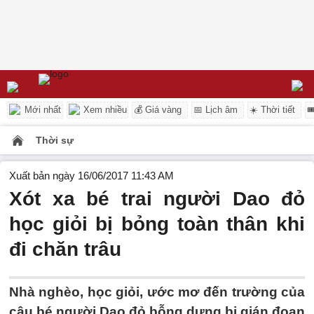
Mới nhất
Xem nhiều
💰 Giá vàng
📅 Lịch âm
☀️ Thời tiết

Thời sự
Xuất bản ngày 16/06/2017 11:43 AM
Xót xa bé trai người Dao đỏ
học giỏi bị bỏng toàn thân khi
đi chăn trâu
Nhà nghèo, học giỏi, ước mơ đến trường của
cậu bé người Dao đỏ bỗng dưng bị gián đoạn