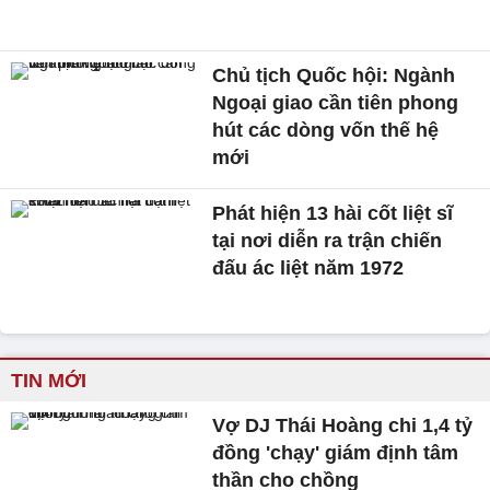
Chủ tịch Quốc hội: Ngành
Ngoại giao cần tiên phong
hút các dòng vốn thế hệ
mới
Phát hiện 13 hài cốt liệt sĩ
tại nơi diễn ra trận chiến
đấu ác liệt năm 1972
TIN MỚI
Vợ DJ Thái Hoàng chi 1,4 tỷ
đồng 'chạy' giám định tâm
thần cho chồng