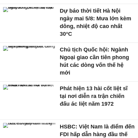
Dự báo thời tiết Hà Nội
ngày mai 5/8: Mưa lớn kèm
dông, nhiệt độ cao nhất
30°C
Chủ tịch Quốc hội: Ngành
Ngoại giao cần tiên phong
hút các dòng vốn thế hệ
mới
Phát hiện 13 hài cốt liệt sĩ
tại nơi diễn ra trận chiến
đấu ác liệt năm 1972
HSBC: Việt Nam là điểm đến
FDI hấp dẫn hàng đầu thế