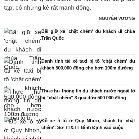
tạp, có những kẻ rất manh động.
NGUYỄN VƯƠNG
Bãi giữ xe 'chặt chém' du khách đi chùa
Trấn Quốc
Danh tính tài xế taxi bị tố 'chặt chém' du
khách 500.000 đồng cho hơn 100m đường
Thực hư thông tin du khách nước ngoài tố
bị "chặt chém" 3 quả dứa 500.000 đồng
Đỗ xe ô tô ở Quy Nhơn, khách bị 'chặt
chém': Sở TT&TT Bình Định vào cuộc