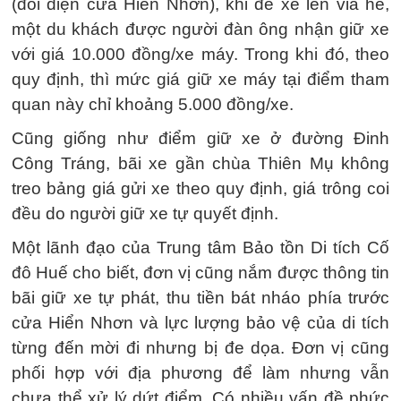
(đối diện cửa Hiển Nhơn), khi để xe lên vỉa hè,
một du khách được người đàn ông nhận giữ xe
với giá 10.000 đồng/xe máy. Trong khi đó, theo
quy định, thì mức giá giữ xe máy tại điểm tham
quan này chỉ khoảng 5.000 đồng/xe.
Cũng giống như điểm giữ xe ở đường Đinh
Công Tráng, bãi xe gần chùa Thiên Mụ không
treo bảng giá gửi xe theo quy định, giá trông coi
đều do người giữ xe tự quyết định.
Một lãnh đạo của Trung tâm Bảo tồn Di tích Cố
đô Huế cho biết, đơn vị cũng nắm được thông tin
bãi giữ xe tự phát, thu tiền bát nháo phía trước
cửa Hiển Nhơn và lực lượng bảo vệ của di tích
từng đến mời đi nhưng bị đe dọa. Đơn vị cũng
phối hợp với địa phương để làm nhưng vẫn
chưa thể xử lý dứt điểm. Có nhiều vấn đề phức