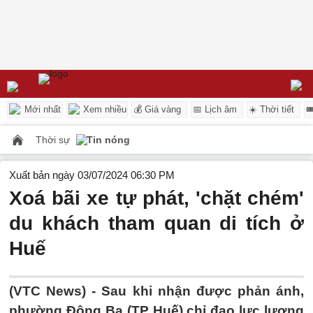
Mới nhất
Xem nhiều
💰 Giá vàng
📅 Lịch âm
☀️ Thời tiết

Thời sự
Tin nóng
Xuất bản ngày 03/07/2024 06:30 PM
Xoá bãi xe tự phát, 'chặt chém'
du khách tham quan di tích ở
Huế
(VTC News) -
Sau khi nhận được phản ánh,
phường Đông Ba (TP Huế) chỉ đạo lực lượng