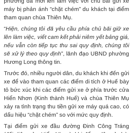
phường đã mời lên làm việc với chủ bãi gửi xe
máy bị phản ánh “chặt chém” du khách tại điểm
tham quan chùa Thiên Mụ.
“
Hiện, chúng tôi đã yêu cầu phía chủ bãi giữ xe
lên làm việc, viết cam kết phải niêm yết bảng giá,
nếu vẫn còn tiếp tục thu sai quy định, chúng tôi
sẽ xử lý theo quy định
”, lãnh đạo UBND phường
Hương Long thông tin.
Trước đó, nhiều người dân, du khách khi đến gửi
xe để vào tham quan các điểm di tích ở Huế bày
tỏ bức xúc khi các điểm gửi xe ở phía trước cửa
Hiển Nhơn (Kinh thành Huế) và chùa Thiên Mụ
xảy ra tình trạng thu tiền gửi xe máy quá cao, có
dấu hiệu “chặt chém” so với mức quy định.
Tại điểm gửi xe đầu đường Đinh Công Tráng