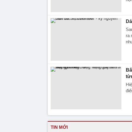
Dá
Sau
ra 
nh
Bấ
từ
Hiệ
điể
TIN MỚI