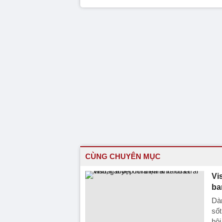
CÙNG CHUYÊN MỤC
Vi
ba
Dàn
sốt
hộ