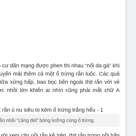
n cư dân mạng được phen thi nhau “nổi da gà” khi
khuyến mãi thêm cả một ổ trứng rắn luộc. Các quả
giữa xửng hấp, bao bọc bên ngoài thịt rắn với vẻ
c nhồi lớn khiến ai nhìn cũng phải mắt chữ A
ắn nhồi “căng đét” bóng lưỡng cùng ổ trứng.
 xem clip nồi rắn kể trên, thịt rắn trong nồi hấp