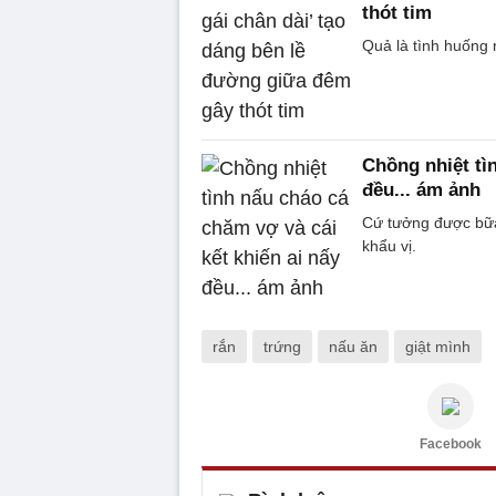
thót tim
Quả là tình huống 
Chồng nhiệt tì
đều... ám ảnh
Cứ tưởng được bữa
khẩu vị.
rắn
trứng
nấu ăn
giật mình
Facebook