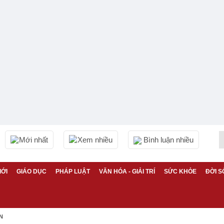
Mới nhất
Xem nhiều
Bình luận nhiều
IỚI
GIÁO DỤC
PHÁP LUẬT
VĂN HÓA - GIẢI TRÍ
SỨC KHỎE
ĐỜI S
N