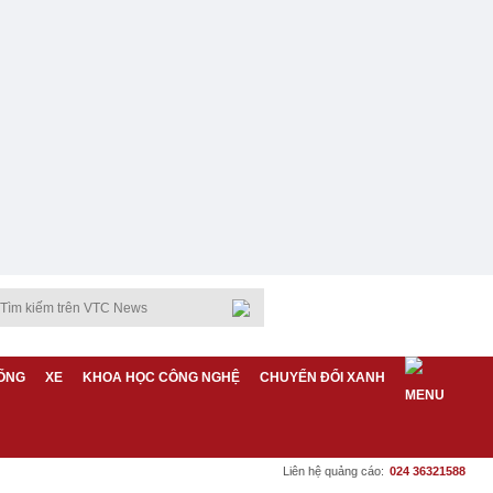
ỐNG
XE
KHOA HỌC CÔNG NGHỆ
CHUYỂN ĐỔI XANH
Liên hệ quảng cáo:
024 36321588