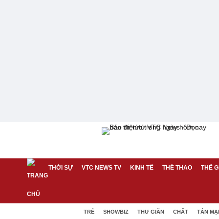
THỜI SỰ
VTC NEWS TV
KINH TẾ
THỂ THAO
THẾ G
TRẺ
SHOWBIZ
THƯ GIÃN
CHẤT
TẢN MẠ