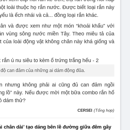
ột loài thuộc họ rắn nước. Được biết loại rắn này
ếu là ếch nhái và cả... đồng loại rắn khác.
 dân và được xem như một món “khoái khẩu” với
dân vùng sông nước miền Tây. Theo miêu tả của
ịt của loài động vật không chân này khá giống và
 độ can đảm của những ai dám động đũa.
 nhưng không phải ai cũng đủ can đảm ngồi
ổng lồ” này. Nếu được mời một bữa combo rắn hổ
có dám thử?
CERSEI
(Tổng hợp)
ái chân dài’ tạo dáng bên lề đường giữa đêm gây