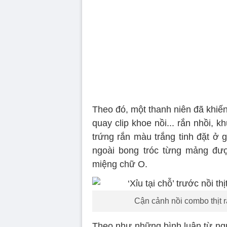
Theo đó, một thanh niên đã khiế
quay clip khoe nồi... rắn nhồi, 
trứng rắn màu trắng tinh đặt ở 
ngoài bong tróc từng mảng đượ
miệng chữ O.
Cận cảnh nồi combo thịt r
Theo như những bình luận từ người