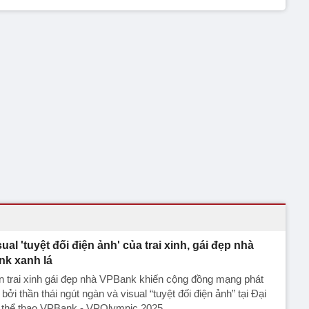
sual 'tuyệt đối điện ảnh' của trai xinh, gái đẹp nhà
nk xanh lá
 trai xinh gái đẹp nhà VPBank khiến cộng đồng mạng phát
 bởi thần thái ngút ngàn và visual “tuyệt đối điện ảnh” tại Đại
i thể thao VPBank - VPOlympic 2025.