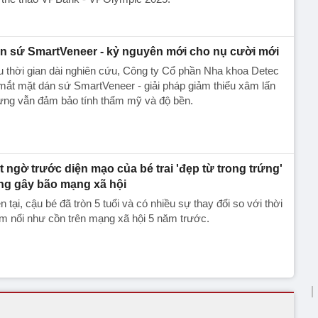
n sứ SmartVeneer - kỷ nguyên mới cho nụ cười mới
 thời gian dài nghiên cứu, Công ty Cổ phần Nha khoa Detec
mắt mặt dán sứ SmartVeneer - giải pháp giảm thiểu xâm lấn
ưng vẫn đảm bảo tính thẩm mỹ và độ bền.
t ngờ trước diện mạo của bé trai 'đẹp từ trong trứng'
ng gây bão mạng xã hội
n tại, cậu bé đã tròn 5 tuổi và có nhiều sự thay đổi so với thời
m nổi như cồn trên mạng xã hội 5 năm trước.