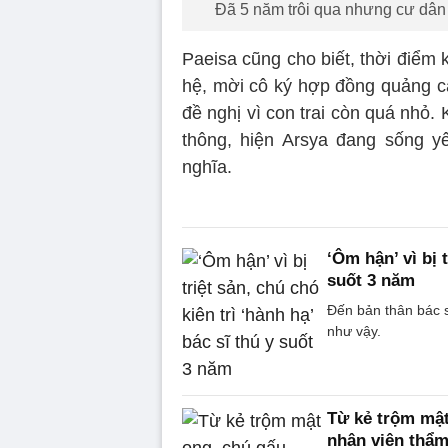
Đã 5 năm trôi qua nhưng cư dân
Paeisa cũng cho biết, thời điểm k
hệ, mời cô ký hợp đồng quảng cá
đề nghị vì con trai còn quá nhỏ.
thông, hiện Arsya đang sống y
nghĩa.
‘Ôm hận’ vì bị t
suốt 3 năm
Đến bản thân bác s
như vậy.
Từ kẻ trộm mật
nhân viên thẩm