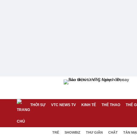
THỜI SỰ
VTC NEWS TV
KINH TẾ
THỂ THAO
THẾ G
TRẺ
SHOWBIZ
THƯ GIÃN
CHẤT
TẢN MẠ