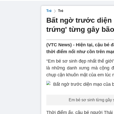
Trẻ
Trẻ
Bất ngờ trước diện 
trứng' từng gây bã
(VTC News) -
Hiện tại, cậu bé đ
thời điểm nổi như cồn trên mạ
“Em bé sơ sinh đẹp nhất thế giới”
là những danh xưng mà cộng đ
chụp cận khuôn mặt của em lúc mớ
Em bé sơ sinh từng gây s
Thời điểm ấy, cậu bé người Thái