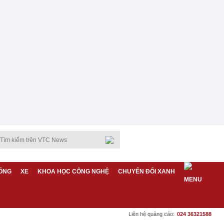
ỐNG
XE
KHOA HỌC CÔNG NGHỆ
CHUYỂN ĐỔI XANH
Liên hệ quảng cáo:
024 36321588