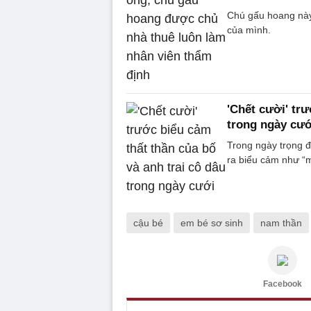
Chú gấu hoang này 
của mình.
'Chết cười' trư
trong ngày cướ
Trong ngày trọng đ
ra biểu cảm như “
cậu bé
em bé sơ sinh
nam thần
Facebook