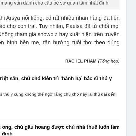
 mạng vẫn dành cho cậu bé sự quan tâm nhất định.
hi Arsya nổi tiếng, có rất nhiều nhãn hàng đã liên
o cho con trai. Tuy nhiên, Paeisa đã từ chối mọi
 Không tham gia showbiz hay xuất hiện trên truyền
ên bình bên mẹ, tận hưởng tuổi thơ theo đúng
RACHEL PHẠM
(Tổng hợp)
riệt sản, chú chó kiên trì ‘hành hạ’ bác sĩ thú y
ĩ thú y cũng không thể ngờ rằng chú chó này lại thù dai đến
 ong, chú gấu hoang được chủ nhà thuê luôn làm
 định