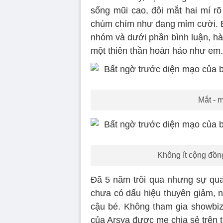
sống mũi cao, đôi mắt hai mí r
chúm chím như đang mỉm cười. Bứ
nhóm và dưới phần bình luận, hàn
một thiên thần hoàn hảo như em.
Mắt - 
Không ít cộng đồn
Đã 5 năm trôi qua nhưng sự qu
chưa có dấu hiệu thuyên giảm, nh
cậu bé. Không tham gia showbi
của Arsya được mẹ chia sẻ trên 