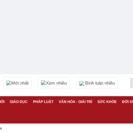
Mới nhất
Xem nhiều
Bình luận nhiều
IỚI
GIÁO DỤC
PHÁP LUẬT
VĂN HÓA - GIẢI TRÍ
SỨC KHỎE
ĐỜI S
N