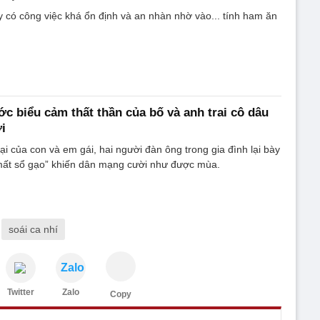
có công việc khá ổn định và an nhàn nhờ vào... tính ham ăn
ớc biểu cảm thất thần của bố và anh trai cô dâu
i
ại của con và em gái, hai người đàn ông trong gia đình lại bày
mất sổ gạo” khiến dân mạng cười như được mùa.
soái ca nhí
Zalo
Twitter
Zalo
Copy