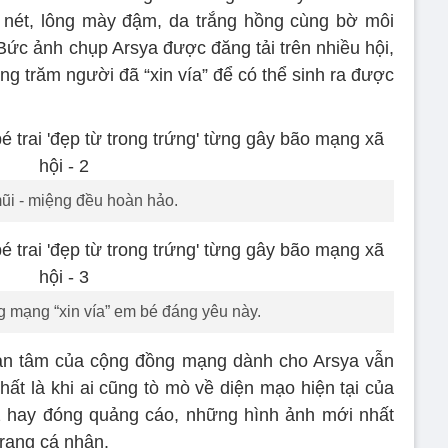
õ nét, lông mày đậm, da trắng hồng cùng bờ môi
c ảnh chụp Arsya được đăng tải trên nhiều hội,
g trăm người đã “xin vía” để có thể sinh ra được
mũi - miệng đều hoàn hảo.
g mạng “xin vía” em bé đáng yêu này.
an tâm của cộng đồng mạng dành cho Arsya vẫn
ất là khi ai cũng tò mò về diện mạo hiện tại của
z hay đóng quảng cáo, những hình ảnh mới nhất
trang cá nhân.