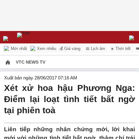
Mới nhất
Xem nhiều
💰 Giá vàng
📅 Lịch âm
☀️ Thời tiết

VTC NEWS TV
Xuất bản ngày 28/06/2017 07:16 AM
Xét xử hoa hậu Phương Nga:
Điểm lại loạt tình tiết bất ngờ
tại phiên toà
Liên tiếp những nhân chứng mới, lời khai
mới với những tình tiết bất ngờ, thậm chí trái