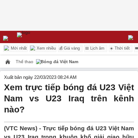
Mới nhất
Xem nhiều
💰 Giá vàng
📅 Lịch âm
☀️ Thời tiết

Thể thao
Bóng đá Việt Nam
Xuất bản ngày 22/03/2023 08:24 AM
Xem trực tiếp bóng đá U23 Việt
Nam vs U23 Iraq trên kênh
nào?
(VTC News) -
Trực tiếp bóng đá U23 Việt Nam
vs U23 Iraq trong khuôn khổ giải giao hữu