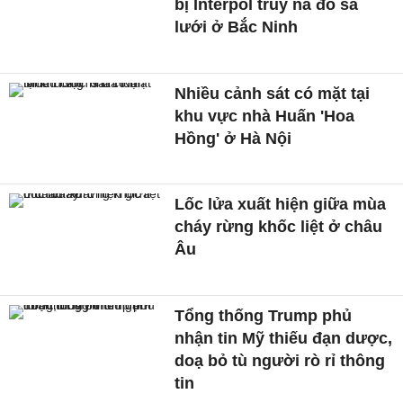
bị Interpol truy nã đỏ sa
lưới ở Bắc Ninh
Nhiều cảnh sát có mặt tại
khu vực nhà Huấn 'Hoa
Hồng' ở Hà Nội
Lốc lửa xuất hiện giữa mùa
cháy rừng khốc liệt ở châu
Âu
Tổng thống Trump phủ
nhận tin Mỹ thiếu đạn dược,
doạ bỏ tù người rò rỉ thông
tin