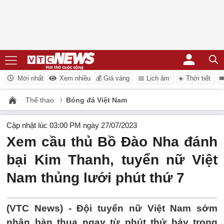
Mới nhất
Xem nhiều
💰 Giá vàng
📅 Lịch âm
☀️ Thời tiết

Thể thao
Bóng đá Việt Nam
Cập nhật lúc 03:00 PM ngày 27/07/2023
Xem cầu thủ Bồ Đào Nha đánh
bại Kim Thanh, tuyển nữ Việt
Nam thủng lưới phút thứ 7
(VTC News) -
Đội tuyển nữ Việt Nam sớm
nhận bàn thua ngay từ phút thứ bảy trong