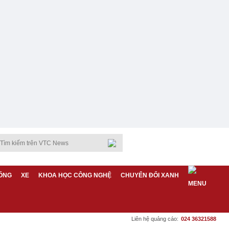
ỐNG
XE
KHOA HỌC CÔNG NGHỆ
CHUYỂN ĐỔI XANH
Liên hệ quảng cáo:
024 36321588