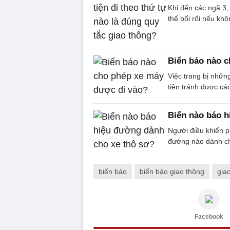
Khi đến các ngã 3,
thể bối rối nếu khô
Biển báo nào c
Việc trang bị những
tiện tránh được cá
Biển nào báo h
Người điều khiển p
đường nào dành ch
biển báo
biển báo giao thông
gia
Facebook