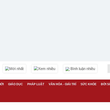
Mới nhất
Xem nhiều
Bình luận nhiều
IỚI
GIÁO DỤC
PHÁP LUẬT
VĂN HÓA - GIẢI TRÍ
SỨC KHỎE
ĐỜI S