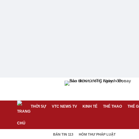
THỜI SỰ
VTC NEWS TV
KINH TẾ
THỂ THAO
THẾ G
BẢN TIN 113
HÒM THƯ PHÁP LUẬT