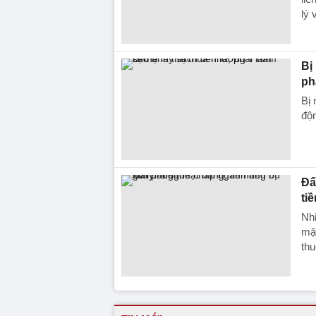
lý 
Bị
ph
Bị 
độn
Đấ
ti
Nhi
mặt
thu