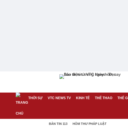
THỜI SỰ
VTC NEWS TV
KINH TẾ
THỂ THAO
THẾ G
BẢN TIN 113
HÒM THƯ PHÁP LUẬT