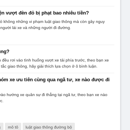
ện vượt đèn đỏ bị phạt bao nhiêu tiền?
đỏ không những vi phạm luật giao thông mà còn gây nguy
người lái xe và những người đi đường.
úng?
 đều rơi vào tình huống vượt xe tải phía trước, theo bạn xe
ắc giao thông, hãy giải thích lựa chọn ở ô bình luận.
hóm xe ưu tiên cùng qua ngã tư, xe nào được đi
 vào hướng xe quân sự đi thẳng tại ngã tư, theo bạn xe nào
c.
g
mô tô
luật giao thông đường bộ