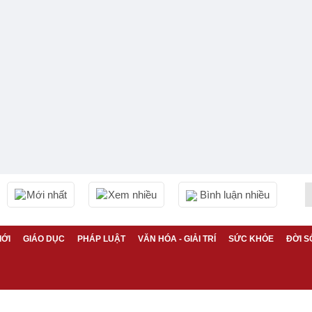
Mới nhất
Xem nhiều
Bình luận nhiều
IỚI
GIÁO DỤC
PHÁP LUẬT
VĂN HÓA - GIẢI TRÍ
SỨC KHỎE
ĐỜI S