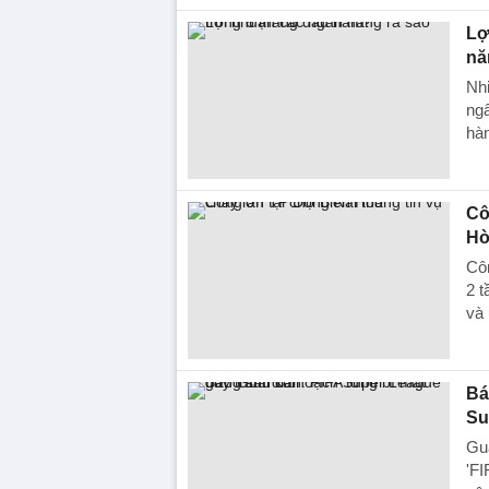
Lơ
n
Nhi
ngâ
hà
Cô
Hò
Côn
2 t
và 
Bá
Su
Gua
'FI