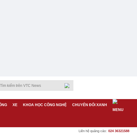
ỐNG
XE
KHOA HỌC CÔNG NGHỆ
CHUYỂN ĐỔI XANH
Liên hệ quảng cáo:
024 36321588