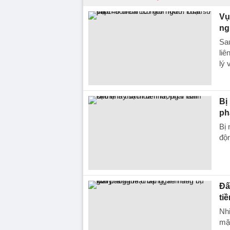
Vụ
ng
Sa
liê
lý 
Bị
ph
Bị 
độn
Đấ
ti
Nhi
mặt