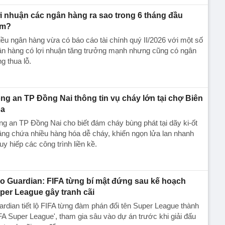
̣i nhuận các ngân hàng ra sao trong 6 tháng đầu
ăm?
ều ngân hàng vừa có báo cáo tài chính quý II/2026 với một số
n hàng có lợi nhuận tăng trưởng mạnh nhưng cũng có ngân
ng thua lỗ.
ng an TP Đồng Nai thông tin vụ cháy lớn tại chợ Biên
a
g an TP Đồng Nai cho biết đám cháy bùng phát tại dãy ki-ốt
ầng chứa nhiều hàng hóa dễ cháy, khiến ngọn lửa lan nhanh
uy hiếp các công trình liền kề.
o Guardian: FIFA từng bí mật đứng sau kế hoạch
per League gây tranh cãi
rdian tiết lộ FIFA từng đàm phán đổi tên Super League thành
FA Super League', tham gia sâu vào dự án trước khi giải đấu