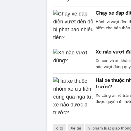
Chạy xe đạp đi
Hành vi vượt đèn 
hiểm cho bản thân 
Xe nào vượt đ
Xe con và xe khách
nào vượt đúng quy t
Hai xe thuộc n
trước?
Xe công an rẽ trái
được quyền đi trướ
ô tô
Xe tải
vi phạm luật giao thôn