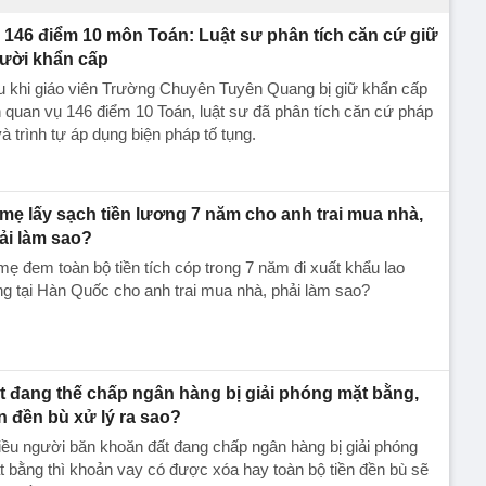
 146 điểm 10 môn Toán: Luật sư phân tích căn cứ giữ
ười khẩn cấp
u khi giáo viên Trường Chuyên Tuyên Quang bị giữ khẩn cấp
n quan vụ 146 điểm 10 Toán, luật sư đã phân tích căn cứ pháp
và trình tự áp dụng biện pháp tố tụng.
 mẹ lấy sạch tiền lương 7 năm cho anh trai mua nhà,
ải làm sao?
mẹ đem toàn bộ tiền tích cóp trong 7 năm đi xuất khẩu lao
g tại Hàn Quốc cho anh trai mua nhà, phải làm sao?
t đang thế chấp ngân hàng bị giải phóng mặt bằng,
ền đền bù xử lý ra sao?
ều người băn khoăn đất đang chấp ngân hàng bị giải phóng
 bằng thì khoản vay có được xóa hay toàn bộ tiền đền bù sẽ