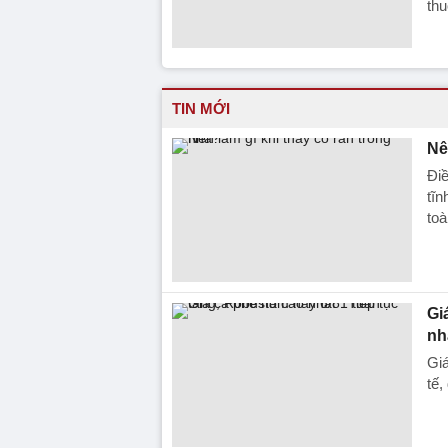
thu
TIN MỚI
Nê
Điề
tĩn
toà
Gi
nh
Giá
tế,