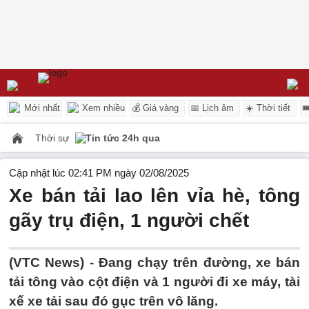
Mới nhất
Xem nhiều
💰 Giá vàng
📅 Lịch âm
☀️ Thời tiết

Thời sự
Tin tức 24h qua
Cập nhật lúc 02:41 PM ngày 02/08/2025
Xe bán tải lao lên vỉa hè, tông
gãy trụ điện, 1 người chết
(VTC News) -
Đang chạy trên đường, xe bán
tải tông vào cột điện và 1 người đi xe máy, tài
xế xe tải sau đó gục trên vô lăng.