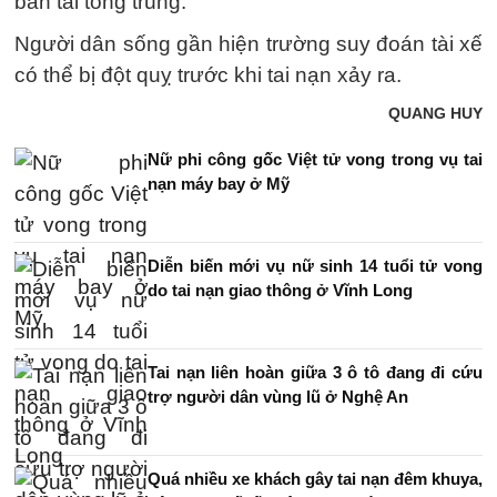
bán tải tông trúng.
Người dân sống gần hiện trường suy đoán tài xế
có thể bị đột quỵ trước khi tai nạn xảy ra.
QUANG HUY
Nữ phi công gốc Việt tử vong trong vụ tai
nạn máy bay ở Mỹ
Diễn biến mới vụ nữ sinh 14 tuổi tử vong
do tai nạn giao thông ở Vĩnh Long
Tai nạn liên hoàn giữa 3 ô tô đang đi cứu
trợ người dân vùng lũ ở Nghệ An
Quá nhiều xe khách gây tai nạn đêm khuya,