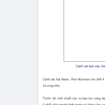
Cảnh sát bao vây chiế
Cảnh sát hạt Harris, Ron Hickman cho biết 4
xả súng trên.
Trước đó, một chuỗi các vụ bạo lực súng đạ
ít nhất chín người thiệt mạng và hàng chục 