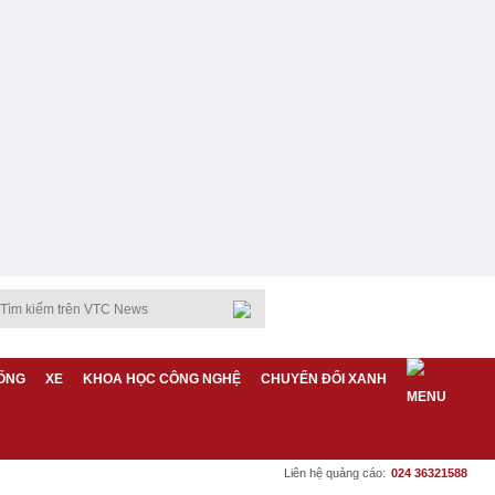
ỐNG
XE
KHOA HỌC CÔNG NGHỆ
CHUYỂN ĐỔI XANH
Liên hệ quảng cáo:
024 36321588