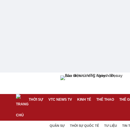
THỜI SỰ
VTC NEWS TV
KINH TẾ
THỂ THAO
THẾ G
QUÂN SỰ
THỜI SỰ QUỐC TẾ
TƯ LIỆU
TIN 