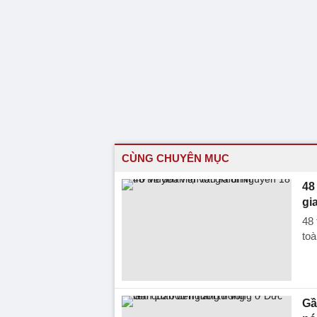
CÙNG CHUYÊN MỤC
48
gi
48 
toà
Gầ