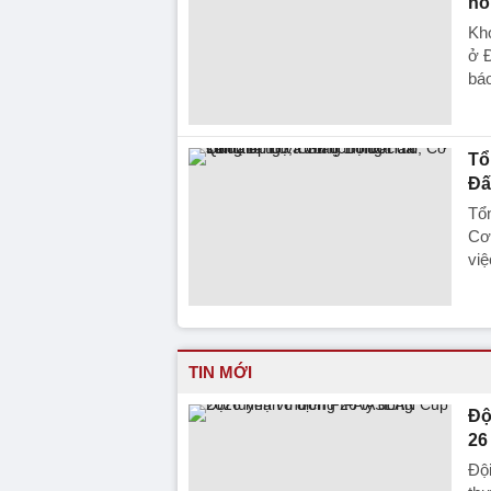
nó
Kho
ở Đ
báo
Tổ
Đấ
Tổn
Cơ
việ
TIN MỚI
Độ
26
Đội