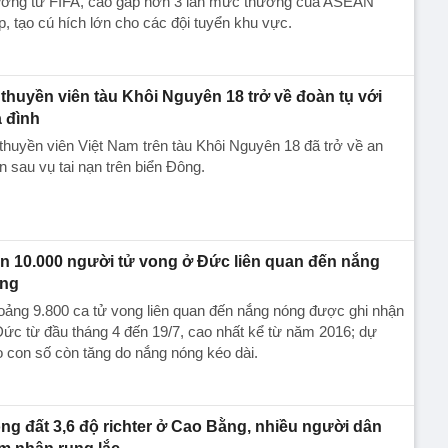
ưởng từ FIFA, cao gấp hơn 3 lần mức thưởng của ASEAN
, tạo cú hích lớn cho các đội tuyển khu vực.
 thuyền viên tàu Khôi Nguyên 18 trở về đoàn tụ với
a đình
thuyền viên Việt Nam trên tàu Khôi Nguyên 18 đã trở về an
n sau vụ tai nạn trên biển Đông.
n 10.000 người tử vong ở Đức liên quan đến nắng
ng
ảng 9.800 ca tử vong liên quan đến nắng nóng được ghi nhận
ức từ đầu tháng 4 đến 19/7, cao nhất kể từ năm 2016; dự
 con số còn tăng do nắng nóng kéo dài.
ng đất 3,6 độ richter ở Cao Bằng, nhiều người dân