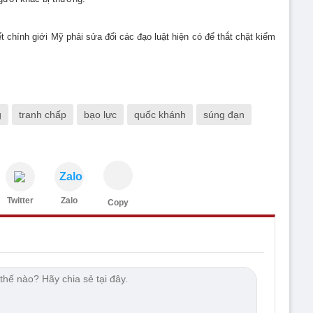
t chính giới Mỹ phải sửa đổi các đạo luật hiện có để thắt chặt kiểm
g
tranh chấp
bạo lực
quốc khánh
súng đạn
Zalo
Twitter
Zalo
Copy