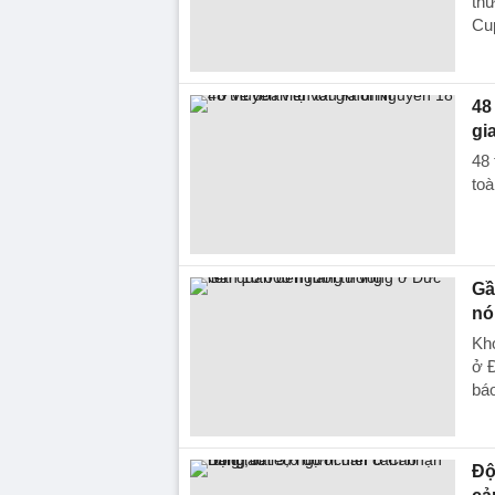
th
Cup
48
gi
48 
toà
Gầ
nó
Kho
ở Đ
báo
Độ