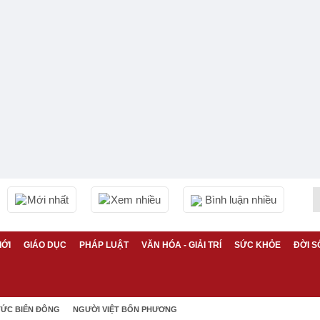
Mới nhất
Xem nhiều
Bình luận nhiều
IỚI
GIÁO DỤC
PHÁP LUẬT
VĂN HÓA - GIẢI TRÍ
SỨC KHỎE
ĐỜI S
TỨC BIỂN ĐÔNG
NGƯỜI VIỆT BỐN PHƯƠNG