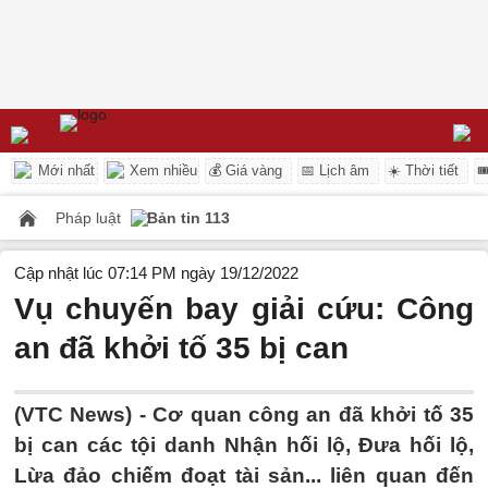
Mới nhất
Xem nhiều
💰 Giá vàng
📅 Lịch âm
☀️ Thời tiết

Pháp luật
Bản tin 113
Cập nhật lúc 07:14 PM ngày 19/12/2022
Vụ chuyến bay giải cứu: Công
an đã khởi tố 35 bị can
(VTC News) -
Cơ quan công an đã khởi tố 35
bị can các tội danh Nhận hối lộ, Đưa hối lộ,
Lừa đảo chiếm đoạt tài sản... liên quan đến