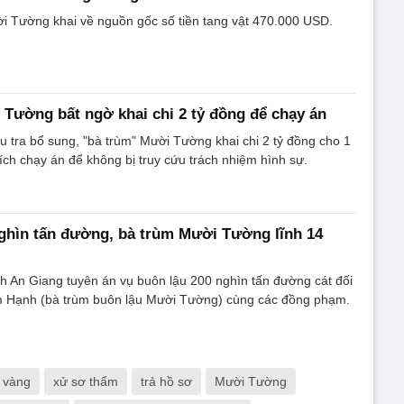
i Tường khai về nguồn gốc số tiền tang vật 470.000 USD.
 Tường bất ngờ khai chi 2 tỷ đồng để chạy án
ều tra bổ sung, "bà trùm" Mười Tường khai chi 2 tỷ đồng cho 1
h chạy án để không bị truy cứu trách nhiệm hình sự.
ghìn tấn đường, bà trùm Mười Tường lĩnh 14
h An Giang tuyên án vụ buôn lậu 200 nghìn tấn đường cát đối
m Hạnh (bà trùm buôn lậu Mười Tường) cùng các đồng phạm.
 vàng
xử sơ thẩm
trả hồ sơ
Mười Tường