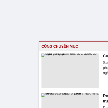
CÙNG CHUYÊN MỤC
Cự
Sa
phụ
ngh
Đo
tr
Đoà