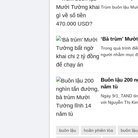
Trùm buôn lậu Mườ
‘Bà trùm’ Mười
Trong quá trình đi
người nhằm mục đíc
Buôn lậu 200 n
năm tù
Ngày 9/1, TAND tỉn
với Nguyễn Thị Ki
buôn lậu
hoãn phiên tòa
buôn lậu