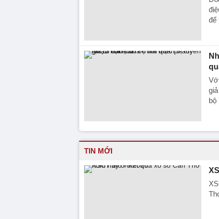
điệ
để
Nh
qu
Với
giả
bộ 
TIN MỚI
XS
XS
Thơ