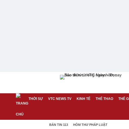
THỜI SỰ
VTC NEWS TV
KINH TẾ
THỂ THAO
THẾ G
BẢN TIN 113
HÒM THƯ PHÁP LUẬT