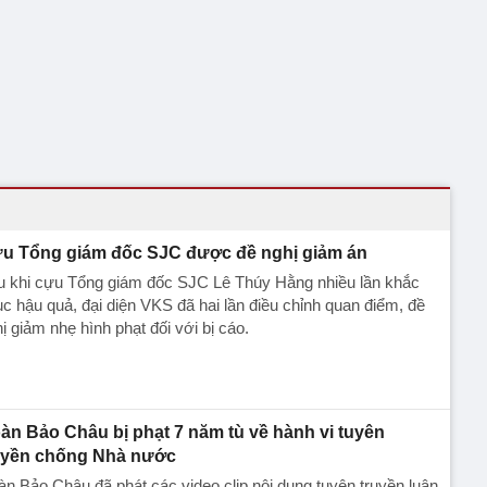
u Tổng giám đốc SJC được đề nghị giảm án
u khi cựu Tổng giám đốc SJC Lê Thúy Hằng nhiều lần khắc
c hậu quả, đại diện VKS đã hai lần điều chỉnh quan điểm, đề
ị giảm nhẹ hình phạt đối với bị cáo.
àn Bảo Châu bị phạt 7 năm tù về hành vi tuyên
uyền chống Nhà nước
n Bảo Châu đã phát các video clip nội dung tuyên truyền luận