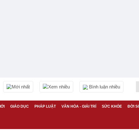
Mới nhất
Xem nhiều
Bình luận nhiều
IỚI
GIÁO DỤC
PHÁP LUẬT
VĂN HÓA - GIẢI TRÍ
SỨC KHỎE
ĐỜI S