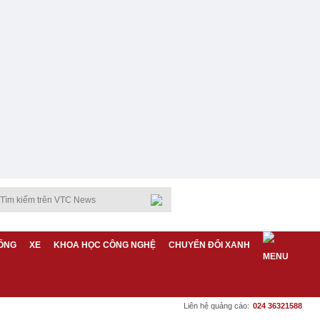
ỐNG
XE
KHOA HỌC CÔNG NGHỆ
CHUYỂN ĐỔI XANH
Liên hệ quảng cáo:
024 36321588