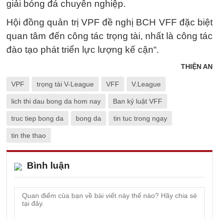
giải bóng đá chuyên nghiệp.
Hội đồng quản trị VPF đề nghị BCH VFF đặc biệt
quan tâm đến công tác trọng tài, nhất là công tác
đào tạo phát triển lực lượng kế cận“.
THIỆN AN
VPF
trọng tài V-League
VFF
V.League
lich thi dau bong da hom nay
Ban kỷ luật VFF
truc tiep bong da
bong da
tin tuc trong ngay
tin the thao
Bình luận