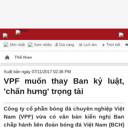
Mới nhất
Xem nhiều
💰 Giá vàng
📅 Lịch âm
☀️ Thời tiết

Thể thao
Xuất bản ngày 07/11/2017 02:36 PM
VPF muốn thay Ban kỷ luật,
'chấn hưng' trọng tài
Công ty cổ phần bóng đá chuyên nghiệp Việt
Nam (VPF) vừa có văn bản kiến nghị Ban
chấp hành liên đoàn bóng đá Việt Nam (BCH)