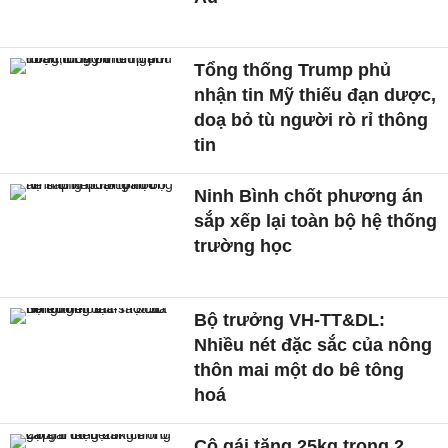
Tổng thống Trump phủ
nhận tin Mỹ thiếu đạn dược,
doạ bỏ tù người rò rỉ thông
tin
Ninh Bình chốt phương án
sắp xếp lại toàn bộ hệ thống
trường học
Bộ trưởng VH-TT&DL:
Nhiều nét đặc sắc của nông
thôn mai một do bê tông
hoá
Cô gái tăng 25kg trong 2