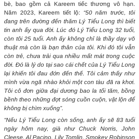
bè, bao gồm cả Kareem tiếc thương vô hạn.
Năm 2023, Kareem tiết lộ:
“50 năm trước, tôi
đang trên đường đến thăm Lý Tiểu Long thì biết
tin anh ấy qua đời. Lúc đó Lý Tiểu Long 32 tuổi,
còn tôi 25 tuổi. Anh ấy không chỉ là thầy dạy võ
thuật mà còn là bạn thân của tôi. Khi đó tôi vẫn
còn trẻ, chưa trải qua nhiều mất mát trong cuộc
đời. Đó là lý do tại sao cái chết của Lý Tiểu Long
lại khiến tôi đau đớn đến thế. Tôi cảm thấy như
mình vừa ngã nhào khỏi một con tàu đã ra khơi.
Tôi cô đơn giữa đại dương bao la tối tăm, bồng
bềnh theo những đợt sóng cuồn cuộn, vật lộn để
không bị chìm xuống”.
“Nếu Lý Tiểu Long còn sống, anh ấy sẽ 83 tuổi
ngày hôm nay, già như Chuck Norris, John
Cleese, Al Pacino, Lily Tomlin, Smokey Robinson