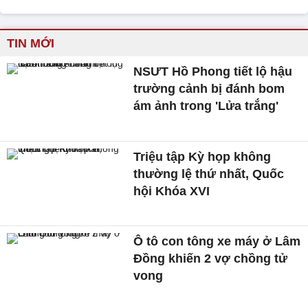
TIN MỚI
NSƯT Hồ Phong tiết lộ hậu
trường cảnh bị đánh bom
ám ảnh trong 'Lửa trắng'
Triệu tập Kỳ họp không
thường lệ thứ nhất, Quốc
hội Khóa XVI
Ô tô con tông xe máy ở Lâm
Đồng khiến 2 vợ chồng tử
vong