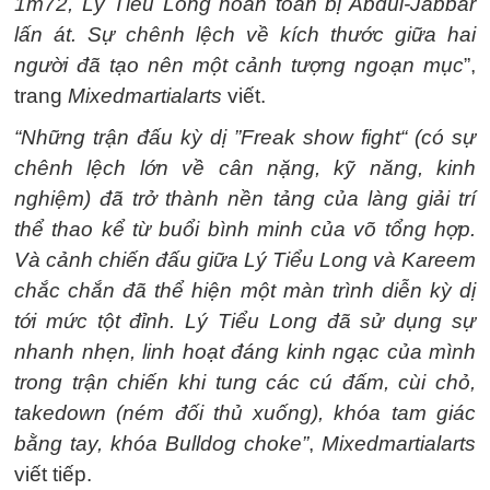
1m72, Lý Tiểu Long hoàn toàn bị Abdul-Jabbar
lấn át. Sự chênh lệch về kích thước giữa hai
người đã tạo nên một cảnh tượng ngoạn mục
”,
trang
Mixedmartialarts
viết.
“Những trận đấu kỳ dị ”Freak show fight“ (có sự
chênh lệch lớn về cân nặng, kỹ năng, kinh
nghiệm) đã trở thành nền tảng của làng giải trí
thể thao kể từ buổi bình minh của võ tổng hợp.
Và cảnh chiến đấu giữa Lý Tiểu Long và Kareem
chắc chắn đã thể hiện một màn trình diễn kỳ dị
tới mức tột đỉnh. Lý Tiểu Long đã sử dụng sự
nhanh nhẹn, linh hoạt đáng kinh ngạc của mình
trong trận chiến khi tung các cú đấm, cùi chỏ,
takedown (ném đối thủ xuống), khóa tam giác
bằng tay, khóa Bulldog choke”
,
Mixedmartialarts
viết tiếp.