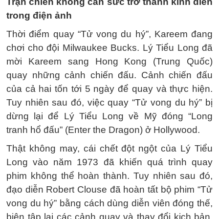
Trận chiến không cân sức trở thành kinh điển
trong điện ảnh
Thời điểm quay “Tử vong du hý”, Kareem đang
chơi cho đội Milwaukee Bucks. Lý Tiểu Long đã
mời Kareem sang Hong Kong (Trung Quốc)
quay những cảnh chiến đấu. Cảnh chiến đấu
của cả hai tốn tới 5 ngày để quay và thực hiện.
Tuy nhiên sau đó, việc quay “Tử vong du hý” bị
dừng lại để Lý Tiểu Long về Mỹ đóng “Long
tranh hổ đấu” (Enter the Dragon) ở Hollywood.
Thật không may, cái chết đột ngột của Lý Tiểu
Long vào năm 1973 đã khiến quá trình quay
phim không thể hoàn thành. Tuy nhiên sau đó,
đạo diễn Robert Clouse đã hoàn tất bộ phim “Tử
vong du hý” bằng cách dùng diễn viên đóng thế,
biên tập lại các cảnh quay và thay đổi kịch bản.