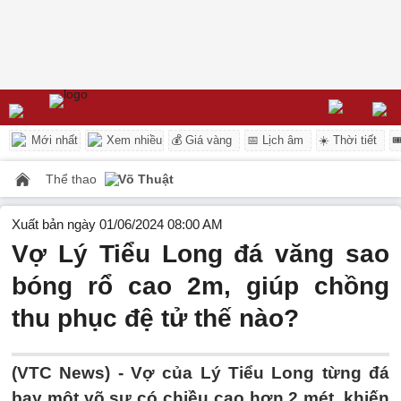
Mới nhất
Xem nhiều
💰 Giá vàng
📅 Lịch âm
☀️ Thời tiết

Thể thao
Võ Thuật
Xuất bản ngày 01/06/2024 08:00 AM
Vợ Lý Tiểu Long đá văng sao
bóng rổ cao 2m, giúp chồng
thu phục đệ tử thế nào?
(VTC News) -
Vợ của Lý Tiểu Long từng đá
bay một võ sư có chiều cao hơn 2 mét, khiến