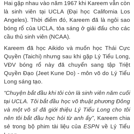
Hai gặp nhau vào năm 1967 khi Kareem vẫn còn
là sinh viên tại UCLA (Đại học California Los
Angeles). Thời điểm đó, Kareem đã là ngôi sao
bóng rổ của UCLA, tỏa sáng ở giải đấu cho các
cầu thủ sinh viên (NCAA).
Kareem đã học Aikido và muốn học Thái Cực
Quyền (Taichi) nhưng sau khi gặp Lý Tiểu Long,
VĐV bóng rổ này đã chuyển sang tập Triệt
Quyền Đạo (Jeet Kune Do) - môn võ do Lý Tiểu
Long sáng tạo.
“Chuyện bắt đầu khi tôi còn là sinh viên năm cuối
tại UCLA. Tôi bắt đầu học võ thuật phương Đông
và một võ sĩ đã giới thiệu Lý Tiểu Long cho tôi
nên tôi bắt đầu học hỏi từ anh ấy”
, Kareem chia
sẻ trong bộ phim tài liệu của
ESPN
về Lý Tiểu