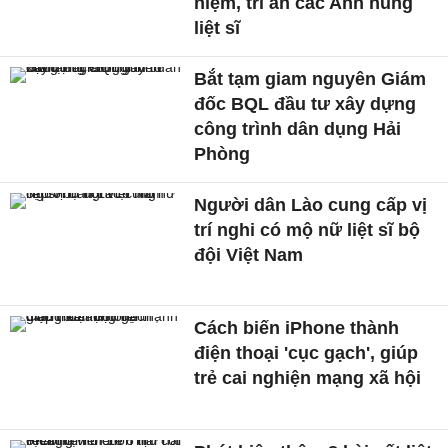
niệm, tri ân các Anh hùng
liệt sĩ
Bắt tạm giam nguyên Giám
đốc BQL đầu tư xây dựng
công trình dân dụng Hải
Phòng
Người dân Lào cung cấp vị
trí nghi có mộ nữ liệt sĩ bộ
đội Việt Nam
Cách biến iPhone thành
điện thoại 'cục gạch', giúp
trẻ cai nghiện mạng xã hội