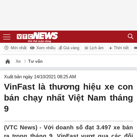
Mới nhất
Xem nhiều
💰 Giá vàng
📅 Lịch âm
☀️ Thời tiết

Xe
Tư vấn
Xuất bản ngày 14/10/2021 08:25 AM
VinFast là thương hiệu xe con
bán chạy nhất Việt Nam tháng
9
(VTC News) -
Với doanh số đạt 3.497 xe bán
ra trong tháng 9, VinFast vượt qua các đối