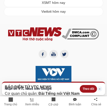
XSMT hôm nay
Vietlott hôm nay
BÁO ĐIỆN TỬ VTC NEWS
Nhận tin VTC News trên Google
×
Theo dõi
Cơ quan chủ quản:
Đài Tiếng nói Việt Nam
Giấy phép Báo điện tử số
382/GP-BTTTT
do Bộ Thông
tin Truyền thông cấp lại ngày 12/10/2023.
Trang chủ
Xem nhiều
Bình luận
Chia sẻ
Cỡ chữ