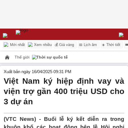
Mới nhất
Xem nhiều
💰 Giá vàng
📅 Lịch âm
☀️ Thời tiết

Thế giới
Thời sự quốc tế
Xuất bản ngày 16/04/2025 09:31 PM
Việt Nam ký hiệp định vay và
viện trợ gần 400 triệu USD cho
3 dự án
(VTC News) -
Buổi lễ ký kết diễn ra trong
khuôn khổ các hoạt động bên lề Hội nghị