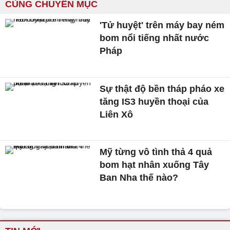
CÙNG CHUYÊN MỤC
'Tử huyệt' trên máy bay ném
bom nổi tiếng nhất nước
Pháp
Sự thật độ bền tháp pháo xe
tăng IS3 huyền thoại của
Liên Xô
Mỹ từng vô tình thả 4 quả
bom hạt nhân xuống Tây
Ban Nha thế nào?