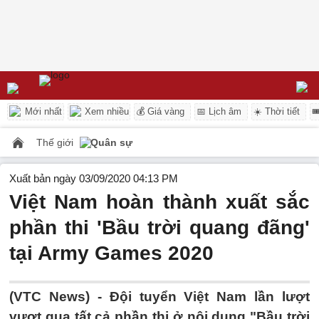
Mới nhất
Xem nhiều
💰 Giá vàng
📅 Lịch âm
☀️ Thời tiết

Thế giới
Quân sự
Xuất bản ngày 03/09/2020 04:13 PM
Việt Nam hoàn thành xuất sắc
phần thi 'Bầu trời quang đãng'
tại Army Games 2020
(VTC News) -
Đội tuyển Việt Nam lần lượt
vượt qua tất cả phần thi ở nội dung "Bầu trời