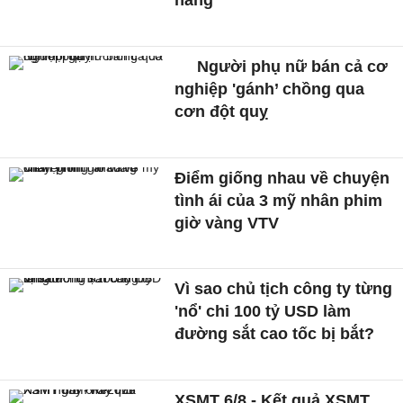
hãng
Người phụ nữ bán cả cơ
nghiệp 'gánh’ chồng qua
cơn đột quỵ
Điểm giống nhau về chuyện
tình ái của 3 mỹ nhân phim
giờ vàng VTV
Vì sao chủ tịch công ty từng
'nổ' chi 100 tỷ USD làm
đường sắt cao tốc bị bắt?
XSMT 6/8 - Kết quả XSMT