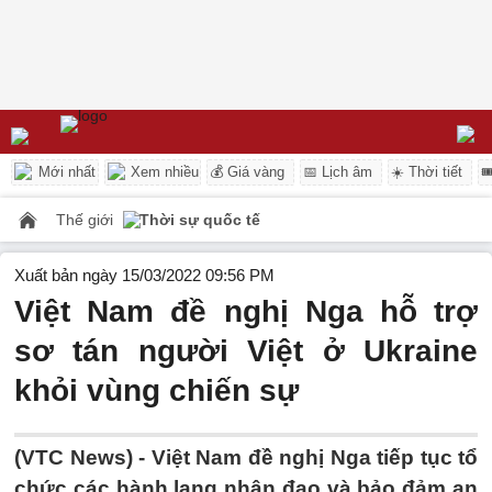
Mới nhất
Xem nhiều
💰 Giá vàng
📅 Lịch âm
☀️ Thời tiết

Thế giới
Thời sự quốc tế
Xuất bản ngày 15/03/2022 09:56 PM
Việt Nam đề nghị Nga hỗ trợ
sơ tán người Việt ở Ukraine
khỏi vùng chiến sự
(VTC News) -
Việt Nam đề nghị Nga tiếp tục tổ
chức các hành lang nhân đạo và bảo đảm an