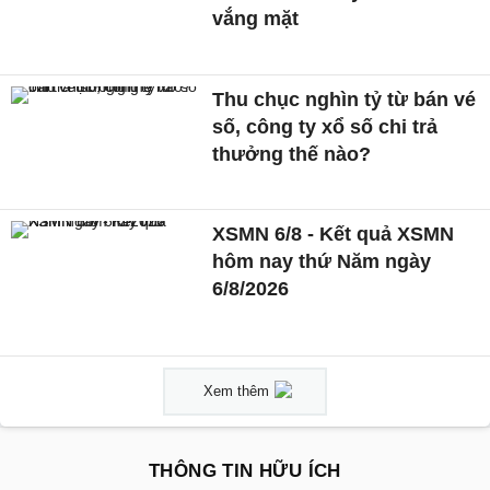
vắng mặt
Thu chục nghìn tỷ từ bán vé
số, công ty xổ số chi trả
thưởng thế nào?
XSMN 6/8 - Kết quả XSMN
hôm nay thứ Năm ngày
6/8/2026
Xem thêm
THÔNG TIN HỮU ÍCH