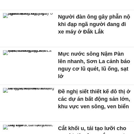
Người đàn ông gây phẫn nộ
khi đạp ngã người đang đi
xe máy ở Đắk Lắk
Mực nước sông Nậm Pàn
lên nhanh, Sơn La cảnh báo
nguy cơ lũ quét, lũ ống, sạt
lở
Đề nghị siết thiết kế đô thị ở
các dự án bất động sản lớn,
khu vực ven sông, ven biển
Cắt khối u, tái tạo lưỡi cho