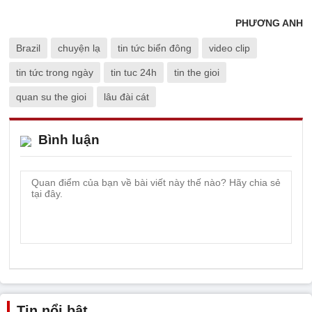
PHƯƠNG ANH
Brazil
chuyện lạ
tin tức biển đông
video clip
tin tức trong ngày
tin tuc 24h
tin the gioi
quan su the gioi
lâu đài cát
Bình luận
Tin nổi bật