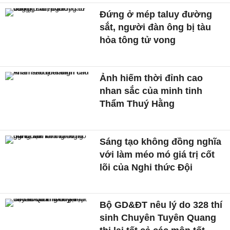
Đứng ở mép taluy đường
sắt, người đàn ông bị tàu
hỏa tông tử vong
Ảnh hiếm thời đỉnh cao
nhan sắc của minh tinh
Thẩm Thuý Hằng
Sáng tạo không đồng nghĩa
với làm méo mó giá trị cốt
lõi của Nghi thức Đội
Bộ GD&ĐT nêu lý do 328 thí
sinh Chuyên Tuyên Quang