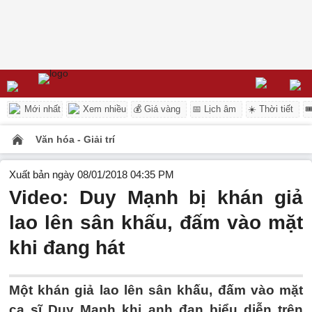
Mới nhất
Xem nhiều
💰 Giá vàng
📅 Lịch âm
☀️ Thời tiết

Văn hóa - Giải trí
Xuất bản ngày 08/01/2018 04:35 PM
Video: Duy Mạnh bị khán giả
lao lên sân khấu, đấm vào mặt
khi đang hát
Một khán giả lao lên sân khấu, đấm vào mặt
ca sĩ Duy Mạnh khi anh đan biểu diễn trên