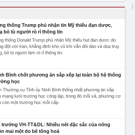
ng thống Trump phủ nhận tin Mỹ thiếu đạn dược,
ạ bỏ tù người rò rỉ thông tin
ng thống Donald Trump phủ nhận Mỹ thiếu hụt đạn dược do
g đột với Iran, khẳng định kho vũ khí vẫn dồi dào và dọa truy
g, bỏ tù người làm rò rỉ thông tin.
nh Bình chốt phương án sắp xếp lại toàn bộ hệ thống
ường học
n Thường vụ Tỉnh ủy Ninh Bình thống nhất phương án sắp
 mạng lưới trường học công lập, trong đó mỗi xã, phường cơ
n còn một trường học mỗi cấp.
 trưởng VH-TT&DL: Nhiều nét đặc sắc của nông
ôn mai một do bê tông hoá