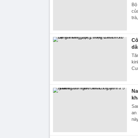
Bộ
của
trà
Cô
dâ
Tăn
kin
Cus
Na
kh
Sa
an 
này