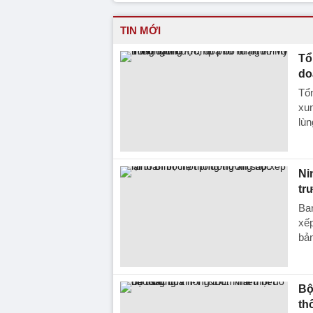
TIN MỚI
Tổ
do
Tổ
xun
lùn
Ni
tr
Ba
xếp
bả
Bộ
th