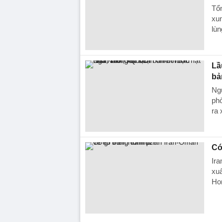
Tổ
xun
lùn
Lầ
bả
Ng
ph
ra 
Có
Ira
xuấ
Ho