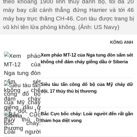
theo khoảng 1900 lính thủy đánh bộ, tối đa 20
máy bay cất cánh thẳng đứng Harrier và tới 46
máy bay trực thăng CH-46. Con tàu được trang bị
vũ khí tên lửa phòng không. (Ảnh: US Navy)
KÔNG ANH
Xem pháo MT-12 của Nga tung đòn sấm sét
khống chế đám cháy giếng dầu ở Siberia
Siêu tàu tấn công đổ bộ của Mỹ cháy dữ
dội, 17 thủy thủ bị thương
Bắc Cực bốc cháy: Loài người đến rất gần
thảm họa diệt vong