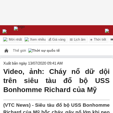
Mới nhất
Xem nhiều
💰 Giá vàng
📅 Lịch âm
☀️ Thời tiết

Thế giới
Thời sự quốc tế
Xuất bản ngày 13/07/2020 09:41 AM
Video, ảnh: Cháy nổ dữ dội
trên siêu tàu đổ bộ USS
Bonhomme Richard của Mỹ
(VTC News) -
Siêu tàu đổ bộ USS Bonhomme
Richard của Mỹ bốc cháy, gây nổ lớn khi neo