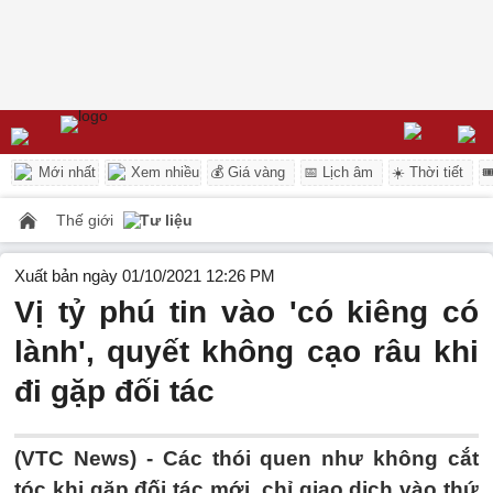
Mới nhất
Xem nhiều
💰 Giá vàng
📅 Lịch âm
☀️ Thời tiết

Thế giới
Tư liệu
Xuất bản ngày 01/10/2021 12:26 PM
Vị tỷ phú tin vào 'có kiêng có
lành', quyết không cạo râu khi
đi gặp đối tác
(VTC News) -
Các thói quen như không cắt
tóc khi gặp đối tác mới, chỉ giao dịch vào thứ