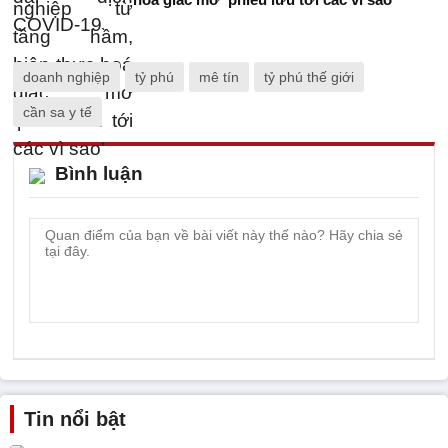
doanh nghiệp
tỷ phú
mê tín
tỷ phú thế giới
cần sa y tế
Bình luận
Tin nổi bật