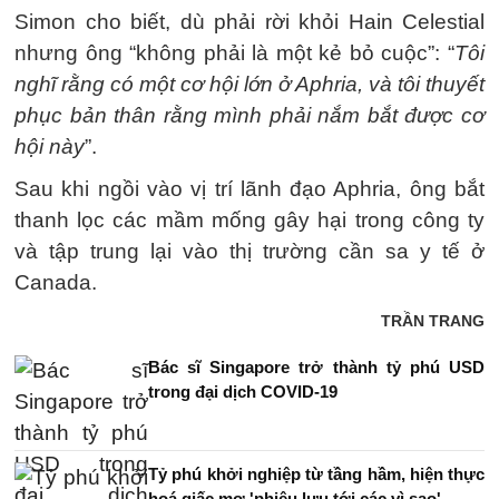
Simon cho biết, dù phải rời khỏi Hain Celestial
nhưng ông “không phải là một kẻ bỏ cuộc”: “
Tôi
nghĩ rằng có một cơ hội lớn ở Aphria, và tôi thuyết
phục bản thân rằng mình phải nắm bắt được cơ
hội này
”.
Sau khi ngồi vào vị trí lãnh đạo Aphria, ông bắt
thanh lọc các mầm mống gây hại trong công ty
và tập trung lại vào thị trường cần sa y tế ở
Canada.
TRẦN TRANG
Bác sĩ Singapore trở thành tỷ phú USD
trong đại dịch COVID-19
Tỷ phú khởi nghiệp từ tầng hầm, hiện thực
hoá giấc mơ 'phiêu lưu tới các vì sao'