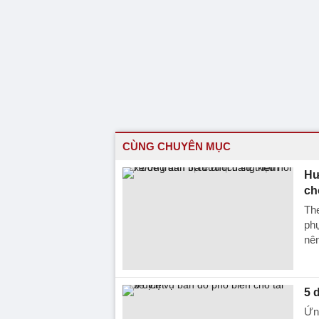
CÙNG CHUYÊN MỤC
Hư
ch
The
phụ
nên
5 
Ứn