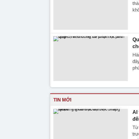
thà
khô
Qu
ch
Hàn
đây
ph
TIN MỚI
AI
đế
Từ 
trư