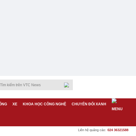
ỐNG
XE
KHOA HỌC CÔNG NGHỆ
CHUYỂN ĐỔI XANH
Liên hệ quảng cáo:
024 36321588