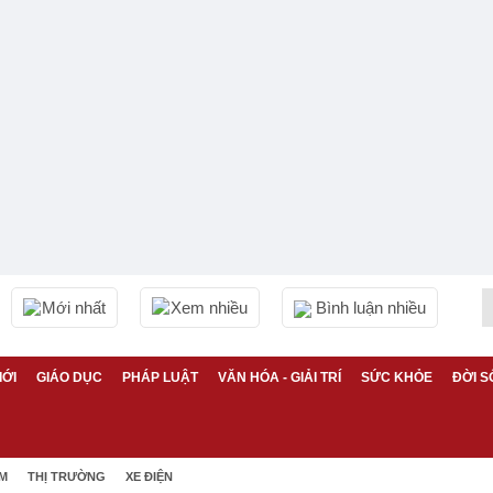
Mới nhất
Xem nhiều
Bình luận nhiều
IỚI
GIÁO DỤC
PHÁP LUẬT
VĂN HÓA - GIẢI TRÍ
SỨC KHỎE
ĐỜI S
ỆM
THỊ TRƯỜNG
XE ĐIỆN