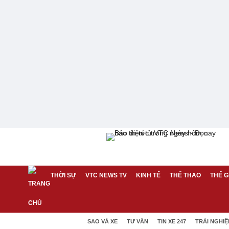
THỜI SỰ
VTC NEWS TV
KINH TẾ
THỂ THAO
THẾ G
SAO VÀ XE
TƯ VẤN
TIN XE 247
TRẢI NGHI