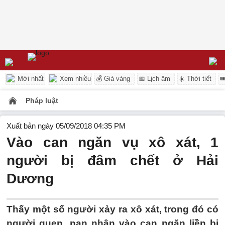
Mới nhất
Xem nhiều
💰 Giá vàng
📅 Lịch âm
☀️ Thời tiết

Pháp luật
Xuất bản ngày 05/09/2018 04:35 PM
Vào can ngăn vụ xô xát, 1
người bị đâm chết ở Hải
Dương
Thấy một số người xảy ra xô xát, trong đó có
người quen, nạn nhân vào can ngăn liền bị