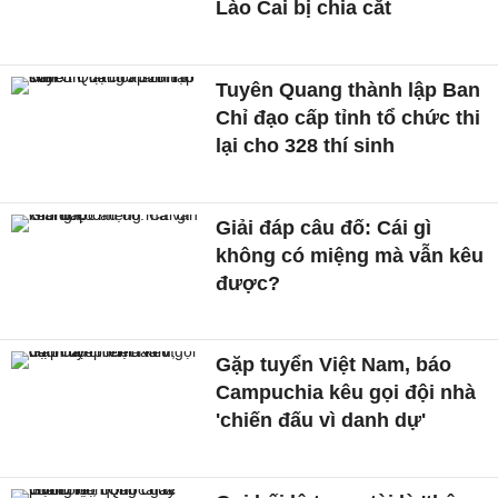
Lào Cai bị chia cắt
Tuyên Quang thành lập Ban
Chỉ đạo cấp tỉnh tổ chức thi
lại cho 328 thí sinh
Giải đáp câu đố: Cái gì
không có miệng mà vẫn kêu
được?
Gặp tuyển Việt Nam, báo
Campuchia kêu gọi đội nhà
'chiến đấu vì danh dự'