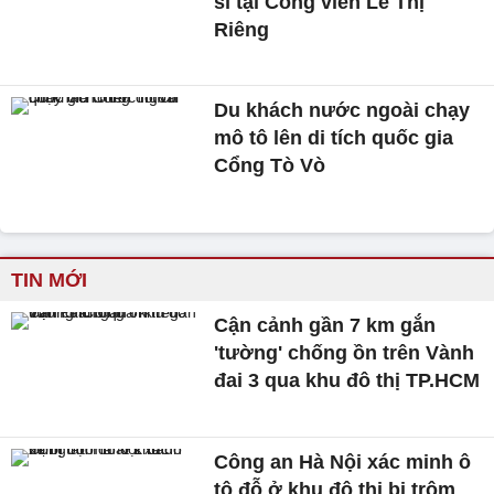
sĩ tại Công viên Lê Thị
Riêng
Du khách nước ngoài chạy
mô tô lên di tích quốc gia
Cổng Tò Vò
TIN MỚI
Cận cảnh gần 7 km gắn
'tường' chống ồn trên Vành
đai 3 qua khu đô thị TP.HCM
Công an Hà Nội xác minh ô
tô đỗ ở khu đô thị bị trộm