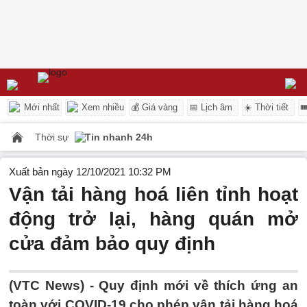
Mới nhất
Xem nhiều
💰 Giá vàng
📅 Lịch âm
☀️ Thời tiết

Thời sự
Tin nhanh 24h
Xuất bản ngày 12/10/2021 10:32 PM
Vận tải hàng hoá liên tỉnh hoạt
động trở lại, hàng quán mở
cửa đảm bảo quy định
(VTC News) -
Quy định mới về thích ứng an
toàn với COVID-19 cho phép vận tải hàng hoá