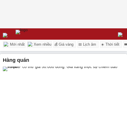
Mới nhất
Xem nhiều
💰 Giá vàng
📅 Lịch âm
☀️ Thời tiết

hàng quán