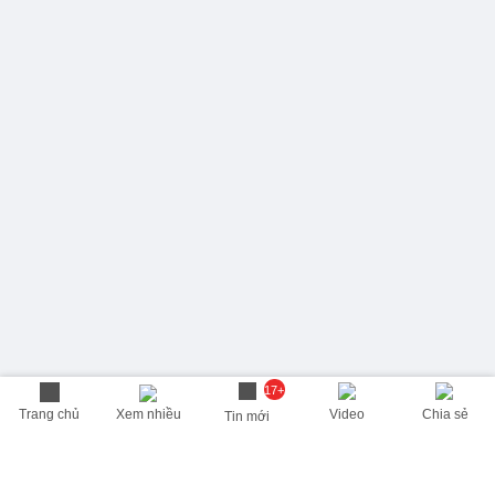
17+
Trang chủ
Xem nhiều
Video
Chia sẻ
Tin mới