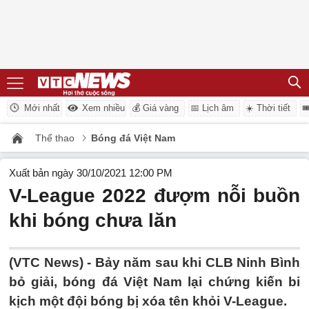
Mới nhất
Xem nhiều
💰 Giá vàng
📅 Lịch âm
☀️ Thời tiết

Thể thao
Bóng đá Việt Nam
Xuất bản ngày 30/10/2021 12:00 PM
V-League 2022 đượm nỗi buồn
khi bóng chưa lăn
(VTC News) -
Bảy năm sau khi CLB Ninh Bình
bỏ giải, bóng đá Việt Nam lại chứng kiến bi
kịch một đội bóng bị xóa tên khỏi V-League.