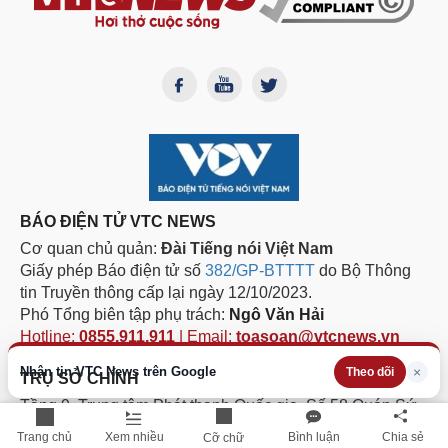
BÁO ĐIỆN TỬ VTC NEWS
Cơ quan chủ quản:
Đài Tiếng nói Việt Nam
Giấy phép Báo điện tử số
382/GP-BTTTT
do Bộ Thông
tin Truyền thông cấp lại ngày 12/10/2023.
Phó Tổng biên tập phụ trách:
Ngô Văn Hải
Hotline:
0855.911.911
| Email:
toasoan@vtcnews.vn
Nhận tin VTC News trên Google
×
Theo dõi
TRỤ SỞ CHÍNH
Tầng 9, Trung tâm Phát thanh Quốc gia, Số 58 Quán Sứ,
phường Cửa Nam, thành phố Hà Nội
Trang chủ
Xem nhiều
Bình luận
Chia sẻ
Cỡ chữ