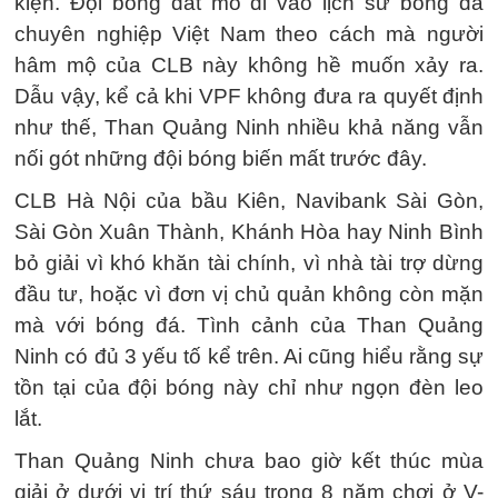
kiện. Đội bóng đất mỏ đi vào lịch sử bóng đá
chuyên nghiệp Việt Nam theo cách mà người
hâm mộ của CLB này không hề muốn xảy ra.
Dẫu vậy, kể cả khi VPF không đưa ra quyết định
như thế, Than Quảng Ninh nhiều khả năng vẫn
nối gót những đội bóng biến mất trước đây.
CLB Hà Nội của bầu Kiên, Navibank Sài Gòn,
Sài Gòn Xuân Thành, Khánh Hòa hay Ninh Bình
bỏ giải vì khó khăn tài chính, vì nhà tài trợ dừng
đầu tư, hoặc vì đơn vị chủ quản không còn mặn
mà với bóng đá. Tình cảnh của Than Quảng
Ninh có đủ 3 yếu tố kể trên. Ai cũng hiểu rằng sự
tồn tại của đội bóng này chỉ như ngọn đèn leo
lắt.
Than Quảng Ninh chưa bao giờ kết thúc mùa
giải ở dưới vị trí thứ sáu trong 8 năm chơi ở V-