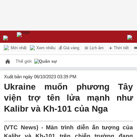
Mới nhất
Xem nhiều
💰 Giá vàng
📅 Lịch âm
☀️ Thời tiết

Thế giới
Quân sự
Xuất bản ngày 06/10/2023 03:39 PM
Ukraine muốn phương Tây
viện trợ tên lửa mạnh như
Kalibr và Kh-101 của Nga
(VTC News) -
Màn trình diễn ấn tượng của
Kalibr và Kh-101 trên chiến trường đang