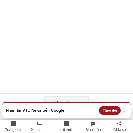
Xem thêm
Nhận tin VTC News trên Google
×
Theo dõi
THÔNG TIN HỮU ÍCH
Trang chủ
Xem nhiều
Bình luận
Chia sẻ
Cỡ chữ
Cập nhật nhanh các thông tin được quan tâm mỗi ngày