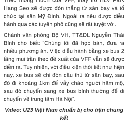
Theo mong muốn của VFF, thầy trò HLV Park
Hang Seo sẽ được đón thẳng từ sân bay và tổ
chức tại sân Mỹ Đình. Ngoài ra nếu được diễu
hành qua các tuyến phố cũng sẽ rất tuyệt vời.
Chánh văn phòng Bộ VH, TT&DL Nguyễn Thái
Bình cho biết: ”Chúng tôi đã họp bàn, đưa ra
nhiều phương án. Việc diễu hành bằng xe bus 2
tầng mui trần theo đề xuất của VFF vẫn sẽ được
diễn ra. Tuy nhiên, với điều kiện thời tiết như hiện
nay, xe bus sẽ chỉ đón cầu thủ từ sân bay, sau
đó đi khoảng 1km để vẫy chào người hâm mộ,
sau đó chuyển sang xe bus bình thường để di
chuyển về trung tâm Hà Nội“.
Video: U23 Việt Nam chuẩn bị cho trận chung
kết