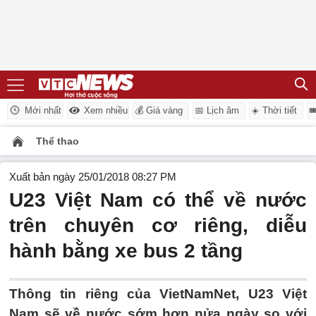
Mới nhất
Xem nhiều
💰 Giá vàng
📅 Lịch âm
☀️ Thời tiết

Thể thao
Xuất bản ngày 25/01/2018 08:27 PM
U23 Việt Nam có thể về nước
trên chuyên cơ riêng, diễu
hành bằng xe bus 2 tầng
Thông tin riêng của VietNamNet, U23 Việt
Nam sẽ về nước sớm hơn nửa ngày so với