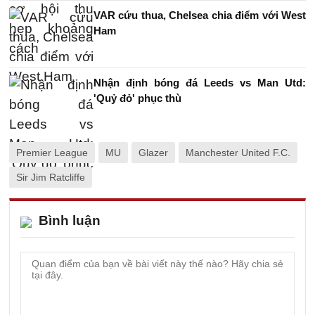
VAR cứu thua, Chelsea chia điểm với West
Ham
Nhận định bóng đá Leeds vs Man Utd:
'Quỷ đỏ' phục thù
Premier League
MU
Glazer
Manchester United F.C.
Sir Jim Ratcliffe
Bình luận