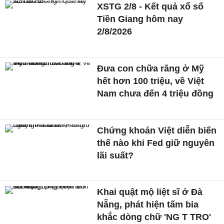
XSTG 2/8 - Kết quả xổ số
Tiền Giang hôm nay
2/8/2026
Đưa con chữa răng ở Mỹ
hết hơn 100 triệu, về Việt
Nam chưa đến 4 triệu đồng
Chứng khoán Việt diễn biến
thế nào khi Fed giữ nguyên
lãi suất?
Khai quật mộ liệt sĩ ở Đà
Nẵng, phát hiện tấm bia
khắc dòng chữ 'NG T TRO'