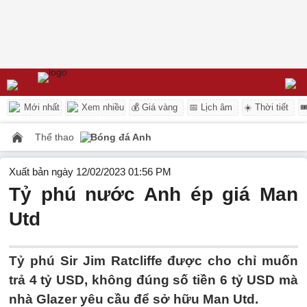
Mới nhất
Xem nhiều
💰 Giá vàng
📅 Lịch âm
☀️ Thời tiết

Thể thao
Bóng đá Anh
Xuất bản ngày 12/02/2023 01:56 PM
Tỷ phú nước Anh ép giá Man
Utd
Tỷ phú Sir Jim Ratcliffe được cho chỉ muốn
trả 4 tỷ USD, không đúng số tiền 6 tỷ USD mà
nhà Glazer yêu cầu để sở hữu Man Utd.