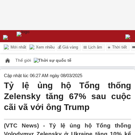
Mới nhất
Xem nhiều
💰 Giá vàng
📅 Lịch âm
☀️ Thời tiết

Thế giới
Thời sự quốc tế
Cập nhật lúc 06:27 AM ngày 08/03/2025
Tỷ lệ ủng hộ Tổng thống
Zelensky tăng 67% sau cuộc
cãi vã với ông Trump
(VTC News) -
Tỷ lệ ủng hộ Tổng thống
Volodymyr Zelensky ở Ukraine tăng 10% kể