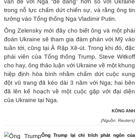
vấn đề với Nga “dễ dàng” hơn so với Ukraine
trong nỗ lực chấm dứt chiến sự, và rằng ông tin
tưởng vào Tổng thống Nga Vladimir Putin.
Ông Zelensky mới đây cho biết ông và một phái
đoàn Ukraine sẽ tham gia đàm phán với Mỹ vào
tuần tới, cũng tại Ả Rập Xê-út. Trong khi đó, đặc
phái viên của Tổng thống Trump, Steve Witkoff
cho hay, ông thảo luận với Ukraine về một khung
hiệp định hòa bình nhằm chấm dứt cuộc xung
đột vũ trang đã kéo dài 3 năm với Nga; hai bên
đã lên kế hoạch về một cuộc gặp với đại diện
của Ukraine tại Nga.
KÔNG ANH
(Nguồn: Reuters)
Ông Trump lại chỉ trích phát ngôn của