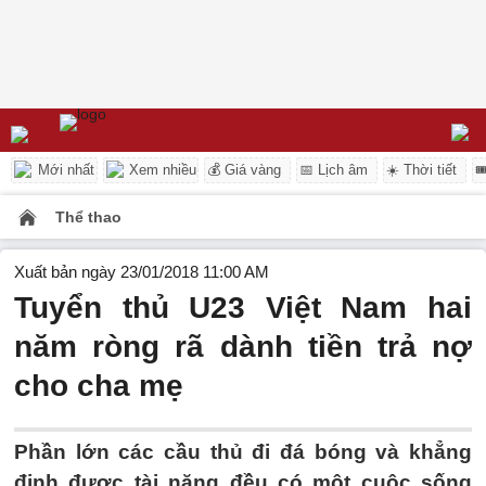
Mới nhất
Xem nhiều
💰 Giá vàng
📅 Lịch âm
☀️ Thời tiết

Thể thao
Xuất bản ngày 23/01/2018 11:00 AM
Tuyển thủ U23 Việt Nam hai
năm ròng rã dành tiền trả nợ
cho cha mẹ
Phần lớn các cầu thủ đi đá bóng và khẳng
định được tài năng đều có một cuộc sống