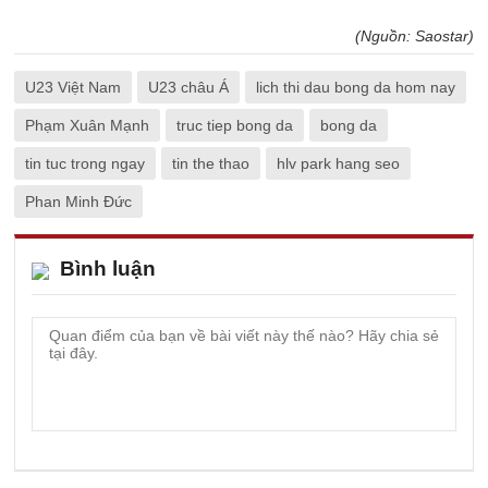
(Nguồn: Saostar)
U23 Việt Nam
U23 châu Á
lich thi dau bong da hom nay
Phạm Xuân Mạnh
truc tiep bong da
bong da
tin tuc trong ngay
tin the thao
hlv park hang seo
Phan Minh Đức
Bình luận