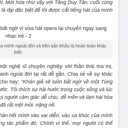
ệt. Mới hứa như vậy với Tăng Duy Tân, cuối cùng
là dịp đặc biệt để tôi được cất tiếng hát của mình
a mình ngoài đời và trên sân khấu là hoàn toàn khác
biệt.
ột nghệ sĩ chuyên nghiệp với thần thái ma mị,
 anh ngoài đời lại rất dễ gần. Chia sẻ về sự khác
 cho hay:
“Khán giả sẽ luôn bất ngờ về một Tùng
ước. Tôi thích sự hài hước trong cuộc sống và lúc
 người cảm giác dễ chịu, dễ mến và làm hài hòa
đã rất mệt mỏi, nặng nề.
thân hết mình vào vai diễn, vào ca khúc của mình
g tác phẩm đó. Chính vì thế, mọi người có thể