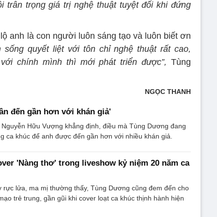
trân trọng giá trị nghệ thuật tuyệt đối khi đứng
lộ anh là con người luôn sáng tạo và luôn biết ơn
 sống quyết liệt với tôn chỉ nghệ thuật rất cao,
ới chính mình thì mới phát triển được”,
Tùng
NGỌC THANH
n đến gần hơn với khán giả'
 Nguyễn Hữu Vượng khẳng định, điều mà Tùng Dương đang
ng ca khúc để anh được đến gần hơn với nhiều khán giả.
er 'Nàng thơ' trong liveshow kỷ niệm 20 năm ca
y rực lửa, ma mị thường thấy, Tùng Dương cũng đem đến cho
ạo trẻ trung, gần gũi khi cover loạt ca khúc thịnh hành hiện