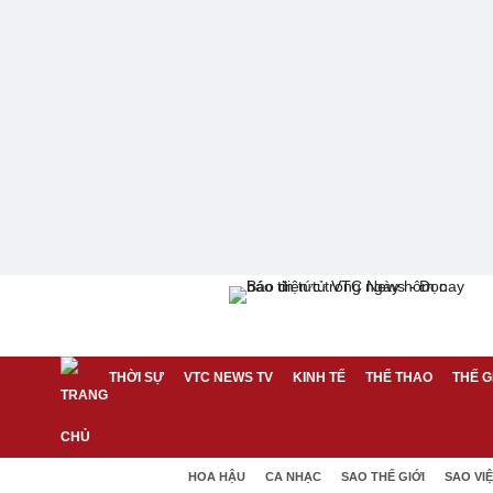
THỜI SỰ
VTC NEWS TV
KINH TẾ
THỂ THAO
THẾ G
HOA HẬU
CA NHẠC
SAO THẾ GIỚI
SAO VI