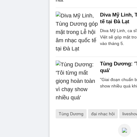
Diva Mỹ Linh,
tế tại Đà Lạt
Diva Mỹ Linh, ca 
Việt sẽ góp mặt tr
vào tháng 5.
Tùng Dương: 'T
quá'
"Giai đoạn chuẩn bị
show nhiều quá kh
Tùng Dương
đại nhạc hội
livesh