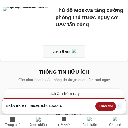
Thủ đô Moskva tăng cường
phòng thủ trước nguy cơ
UAV tấn công
Xem thêm
THÔNG TIN HỮU ÍCH
Cập nhật nhanh các thông tin được quan tâm mỗi ngày
Lịch âm hôm nay
Dự báo thời tiết hôm nay
Nhận tin VTC News trên Google
×
Theo dõi
Giá vàng hôm nay
Giá bạc hôm nay
Trang chủ
Xem nhiều
Bình luận
Chia sẻ
Cỡ chữ