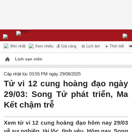
Mới nhất
Xem nhiều
💰 Giá vàng
📅 Lịch âm
☀️ Thời tiết

Lịch vạn niên
Cập nhật lúc 03:55 PM ngày 29/08/2025
Tử vi 12 cung hoàng đạo ngày
29/03: Song Tử phát triển, Ma
Kết chậm trễ
Xem tử vi 12 cung hoàng đạo hôm nay 29/03
về sự nghiệp, tài lộc, tình yêu. Hôm nay, Song