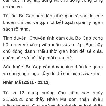
cần duy trì sự tập trung và chủ động trong từng
nhiệm vụ.
Tài lộc: Bọ Cạp nên dành thời gian rà soát lại các
khoản chi tiêu và lập một kế hoạch quản lý ngân
sách rõ ràng.
Tình duyên: Chuyện tình cảm của Bọ Cạp trong
hôm nay vô cùng viên mãn và ấm áp. Bạn hãy
chủ động dành nhiều thời gian hơn để sẻ chia,
chăm sóc và bồi đắp mối quan hệ.
Sức khỏe: Bọ Cạp cần duy trì tinh thần lạc quan
và chú ý nghỉ ngơi đầy đủ để cải thiện sức khỏe.
Nhân Mã (22/11 - 21/12)
Tử vi 12 cung hoàng đạo hôm nay ngày
21/5/2025 cho thấy Nhân Mã đón nhận nhiều
điều tích cực. Qua những thử thách và khó khăn