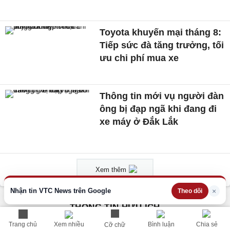
Toyota khuyến mại tháng 8:
Tiếp sức đà tăng trưởng, tối
ưu chi phí mua xe
Thông tin mới vụ người đàn
ông bị đạp ngã khi đang đi
xe máy ở Đắk Lắk
Xem thêm
Nhận tin VTC News trên Google
×
Theo dõi
THÔNG TIN HỮU ÍCH
Cập nhật nhanh các thông tin được quan tâm mỗi ngày
Trang chủ
Xem nhiều
Bình luận
Chia sẻ
Cỡ chữ