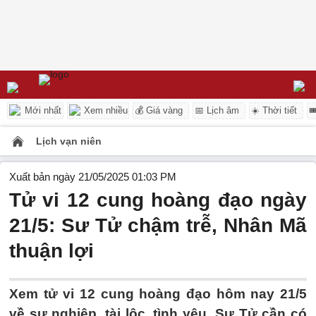
Mới nhất
Xem nhiều
💰 Giá vàng
📅 Lịch âm
☀️ Thời tiết

Lịch vạn niên
Xuất bản ngày 21/05/2025 01:03 PM
Tử vi 12 cung hoàng đạo ngày
21/5: Sư Tử chậm trễ, Nhân Mã
thuận lợi
Xem tử vi 12 cung hoàng đạo hôm nay 21/5
về sự nghiệp, tài lộc, tình yêu, Sư Tử cần có