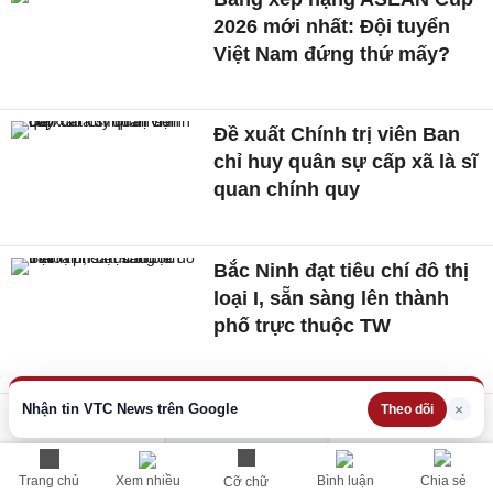
2026 mới nhất: Đội tuyển
Việt Nam đứng thứ mấy?
Đề xuất Chính trị viên Ban
chỉ huy quân sự cấp xã là sĩ
quan chính quy
Bắc Ninh đạt tiêu chí đô thị
loại I, sẵn sàng lên thành
phố trực thuộc TW
Nhận tin VTC News trên Google
×
Theo dõi
Xem thêm
Trang chủ
Xem nhiều
Bình luận
Chia sẻ
Cỡ chữ