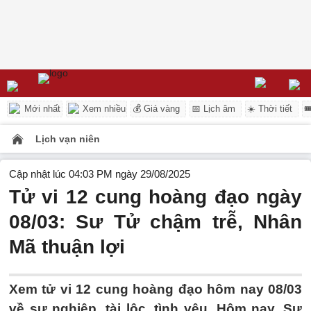
Mới nhất
Xem nhiều
💰 Giá vàng
📅 Lịch âm
☀️ Thời tiết

Lịch vạn niên
Cập nhật lúc 04:03 PM ngày 29/08/2025
Tử vi 12 cung hoàng đạo ngày
08/03: Sư Tử chậm trễ, Nhân
Mã thuận lợi
Xem tử vi 12 cung hoàng đạo hôm nay 08/03
về sự nghiệp, tài lộc, tình yêu. Hôm nay, Sư