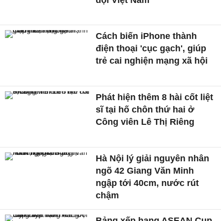
Cách biến iPhone thành
điện thoại 'cục gạch', giúp
trẻ cai nghiện mạng xã hội
Phát hiện thêm 8 hài cốt liệt
sĩ tại hố chôn thứ hai ở
Công viên Lê Thị Riêng
Hà Nội lý giải nguyên nhân
ngõ 42 Giang Văn Minh
ngập tới 40cm, nước rút
chậm
Bảng xếp hạng ASEAN Cup