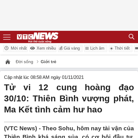
Mới nhất
Xem nhiều
💰 Giá vàng
📅 Lịch âm
☀️ Thời tiết

Đời sống
Giới trẻ
Cập nhật lúc 08:58 AM ngày 01/11/2021
Tử vi 12 cung hoàng đạo
30/10: Thiên Bình vượng phát,
Ma Kết tình cảm hư hao
(VTC News) -
Theo Sohu, hôm nay tài vận của
Thiên Bình khá sáng sủa, có cơ hội đầu tư,