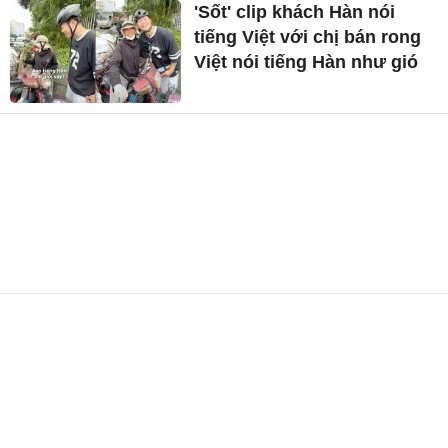
'Sốt' clip khách Hàn nói
tiếng Việt với chị bán rong
Việt nói tiếng Hàn như gió