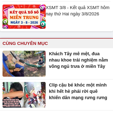
XSMT 3/8 - Kết quả XSMT hôm
nay thứ Hai ngày 3/8/2026
CÙNG CHUYÊN MỤC
Khách Tây mê mệt, đua
nhau khoe trải nghiệm nằm
võng ngủ trưa ở miền Tây
Clip cậu bé khóc một mình
khi hết hè phải rời quê
khiến dân mạng rưng rưng