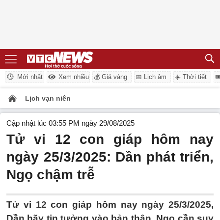
Mới nhất
Xem nhiều
💰 Giá vàng
📅 Lịch âm
☀️ Thời tiết

Lịch vạn niên
Cập nhật lúc 03:55 PM ngày 29/08/2025
Tử vi 12 con giáp hôm nay
ngày 25/3/2025: Dần phát triển,
Ngọ chậm trễ
Tử vi 12 con giáp hôm nay ngày 25/3/2025,
Dần hãy tin tưởng vào bản thân, Ngọ cần suy