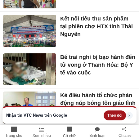
Kết nối tiêu thụ sản phẩm
tại phiên chợ HTX tỉnh Thái
Nguyên
Bé trai nghi bị bạo hành đến
tử vong ở Thanh Hóa: Bộ Y
tế vào cuộc
Kẻ điều hành tổ chức phản
động núp bóng tôn giáo lĩnh
án
Nhận tin VTC News trên Google
×
Theo dõi
Triển khai hiệu quả Thỏa
Trang chủ
Xem nhiều
Bình luận
Chia sẻ
Cỡ chữ