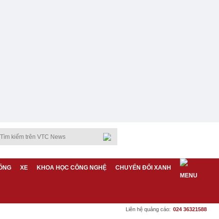
ỐNG
XE
KHOA HỌC CÔNG NGHỆ
CHUYỂN ĐỔI XANH
Liên hệ quảng cáo:
024 36321588