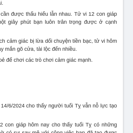
i.
cần được thấu hiểu lẫn nhau. Tử vi 12 con giáp
t giây phút bạn luôn trân trọng được ở cạnh
ch cảm giác bị lừa dối chuyện tiền bạc, tử vi hôm
y mắn gõ cửa, tài lộc đến nhiều.
ẻ để chơi các trò chơi cảm giác mạnh.
14/6/2024 cho thấy người tuổi Tỵ vẫn nỗ lực tạo
12 con giáp hôm nay cho thấy tuổi Tỵ có những
Nhờ có sự say mê với công việc bạn đã tạo được