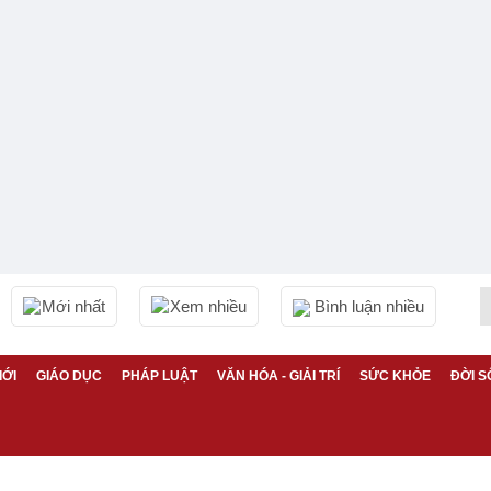
Mới nhất
Xem nhiều
Bình luận nhiều
IỚI
GIÁO DỤC
PHÁP LUẬT
VĂN HÓA - GIẢI TRÍ
SỨC KHỎE
ĐỜI S