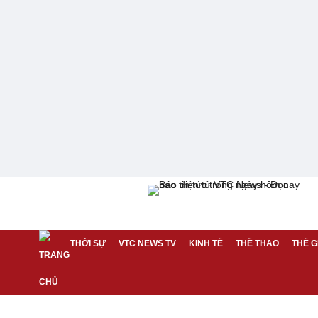
THỜI SỰ
VTC NEWS TV
KINH TẾ
THỂ THAO
THẾ G