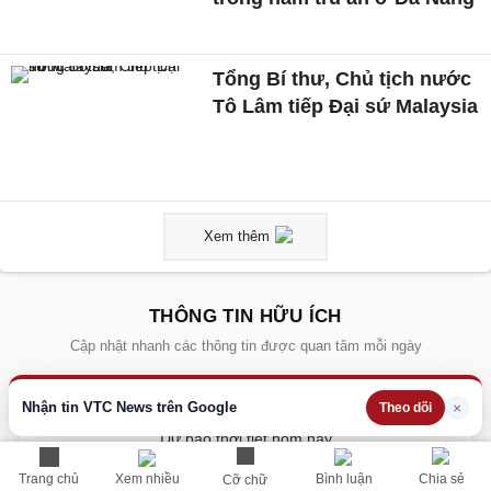
Tổng Bí thư, Chủ tịch nước
Tô Lâm tiếp Đại sứ Malaysia
Xem thêm
THÔNG TIN HỮU ÍCH
Cập nhật nhanh các thông tin được quan tâm mỗi ngày
Lịch âm hôm nay
Nhận tin VTC News trên Google
×
Theo dõi
Dự báo thời tiết hôm nay
Giá vàng hôm nay
Trang chủ
Xem nhiều
Bình luận
Chia sẻ
Cỡ chữ