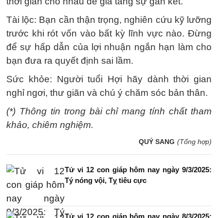
thời gian cho nhau để gia tăng sự gắn kết.
Tài lộc: Bạn cần thận trọng, nghiên cứu kỹ lưỡng
trước khi rót vốn vào bất kỳ lĩnh vực nào. Đừng
để sự hấp dẫn của lợi nhuận ngắn hạn làm cho
bạn đưa ra quyết định sai lầm.
Sức khỏe: Người tuổi Hợi hãy dành thời gian
nghỉ ngơi, thư giãn và chú ý chăm sóc bản thân.
(*) Thông tin trong bài chỉ mang tính chất tham
khảo, chiêm nghiệm.
QUÝ SANG
(Tổng hợp)
Tử vi 12 con giáp hôm nay ngày 9/3/2025:
Tý nóng vội, Tỵ tiêu cực
Tử vi 12 con giáp hôm nay ngày 8/3/2025: