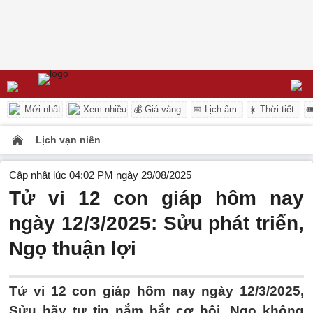
Mới nhất
Xem nhiều
💰 Giá vàng
📅 Lịch âm
☀️ Thời tiết

Lịch vạn niên
Cập nhật lúc 04:02 PM ngày 29/08/2025
Tử vi 12 con giáp hôm nay
ngày 12/3/2025: Sửu phát triển,
Ngọ thuận lợi
Tử vi 12 con giáp hôm nay ngày 12/3/2025,
Sửu hãy tự tin nắm bắt cơ hội, Ngọ không