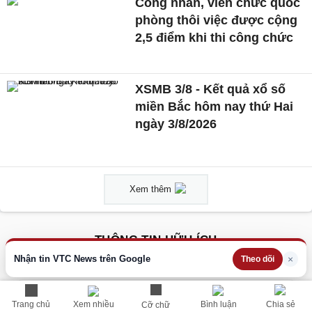
Công nhân, viên chức quốc
phòng thôi việc được cộng
2,5 điểm khi thi công chức
XSMB 3/8 - Kết quả xổ số
miền Bắc hôm nay thứ Hai
ngày 3/8/2026
Xem thêm
THÔNG TIN HỮU ÍCH
Cập nhật nhanh các thông tin được quan tâm mỗi ngày
Nhận tin VTC News trên Google
×
Theo dõi
Lịch âm hôm nay
Trang chủ
Xem nhiều
Bình luận
Chia sẻ
Cỡ chữ