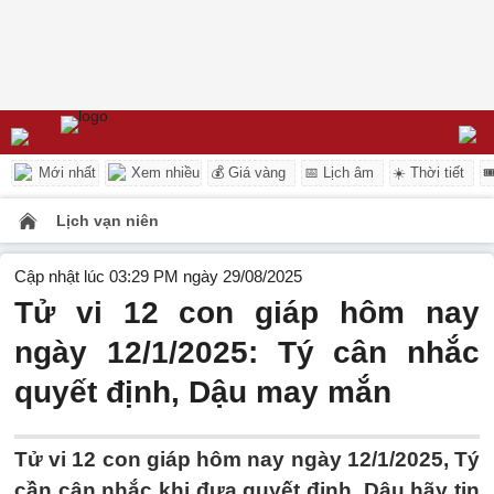
Mới nhất
Xem nhiều
💰 Giá vàng
📅 Lịch âm
☀️ Thời tiết

Lịch vạn niên
Cập nhật lúc 03:29 PM ngày 29/08/2025
Tử vi 12 con giáp hôm nay
ngày 12/1/2025: Tý cân nhắc
quyết định, Dậu may mắn
Tử vi 12 con giáp hôm nay ngày 12/1/2025, Tý
cần cân nhắc khi đưa quyết định, Dậu hãy tin